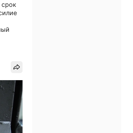
 срок
силие
мый