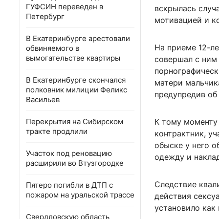
ГУФСИН переведен в
вскрылась случа
Петербург
мотивацией и к
В Екатеринбурге арестовали
На приеме 12-ле
обвиняемого в
вымогательстве квартиры
совершал с ним
порнографическ
В Екатеринбурге скончался
матери мальчик
полковник милиции Феликс
предупредив об
Васильев
Перекрытия на Сибирском
К тому моменту
тракте продлили
контрактник, у
обыске у него 
Участок под реновацию
одежду и накла
расширили во Втузгородке
Следствие квали
Пятеро погибли в ДТП с
пожаром на уральской трассе
действия сексу
установило как
Свердловскую область