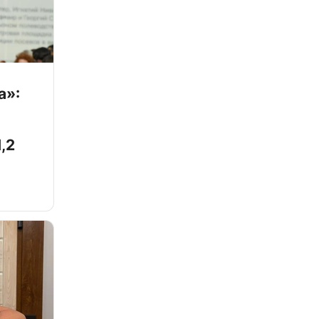
а»:
,2