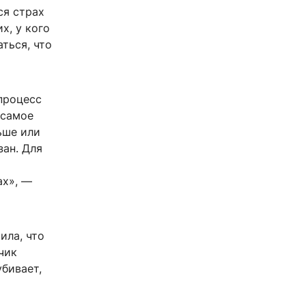
ся страх
х, у кого
ться, что
процесс
 самое
ьше или
зан. Для
я
ах», —
ила, что
чик
убивает,