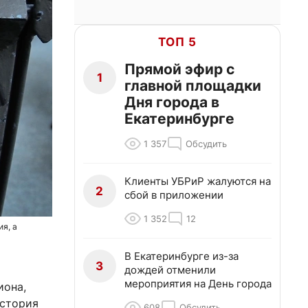
ТОП 5
Прямой эфир с
1
главной площадки
Дня города в
Екатеринбурге
1 357
Обсудить
Клиенты УБРиР жалуются на
2
сбой в приложении
1 352
12
я, а
В Екатеринбурге из-за
3
дождей отменили
мероприятия на День города
иона,
история
608
Обсудить