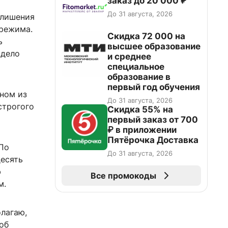
заказ до 20 000 ₽
До 31 августа, 2026
 лишения
 режима.
Скидка 72 000 на
ь
высшее образование
 дело
и среднее
специальное
образование в
первый год обучения
ном из
До 31 августа, 2026
строгого
Скидка 55% на
первый заказ от 700
₽ в приложении
Пятёрочка Доставка
По
До 31 августа, 2026
десять
ю
Все промокоды
м.
олагаю,
об