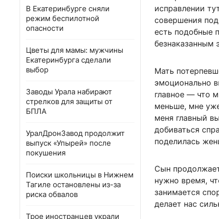
исправлении тут
В Екатеринбурге сняли
режим беспилотной
совершения подо
опасности
есть подобные п
безнаказанным 
Цветы для мамы: мужчины
Екатеринбурга сделали
выбор
Мать потерпевше
эмоционально в
Заводы Урала набирают
главное — что м
стрелков для защиты от
меньше, мне уже
БПЛА
меня главный вы
добиваться спра
УралДронЗавод продолжит
поделилась жен
выпуск «Упырей» после
покушения
Сын продолжает
Поиски школьницы в Нижнем
нужно время, чт
Тагиле остановлены из-за
занимается спор
риска обвалов
делает нас силь
Трое иностранцев украли