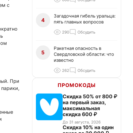
ем с
Загадочная гибель уральца:
4
пять главных вопросов
ократно
290
Обсудить
ть
том
Ракетная опасность в
5
Свердловской области: что
известно
262
Обсудить
ный. При
ПРОМОКОДЫ
 парики,
Скидка 50% от 800 ₽
на первый заказ,
максимальная
венные
скидка 600 ₽
и
До 31 августа, 2026
Скидка 10% на один