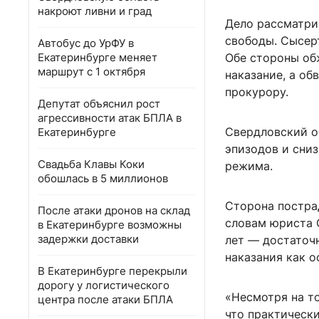
накроют ливни и град
Дело рассматри
свободы. Сысер
Автобус до УрФУ в
Екатеринбурге меняет
Обе стороны об
маршрут с 1 октября
наказание, а об
прокурору.
Депутат объяснил рост
агрессивности атак БПЛА в
Свердловский о
Екатеринбурге
эпизодов и сниз
Свадьба Клавы Коки
режима.
обошлась в 5 миллионов
Сторона постра
После атаки дронов на склад
словам юриста 
в Екатеринбурге возможны
задержки доставки
лет — достаточ
наказания как 
В Екатеринбурге перекрыли
дорогу у логистического
«Несмотря на то
центра после атаки БПЛА
что практически