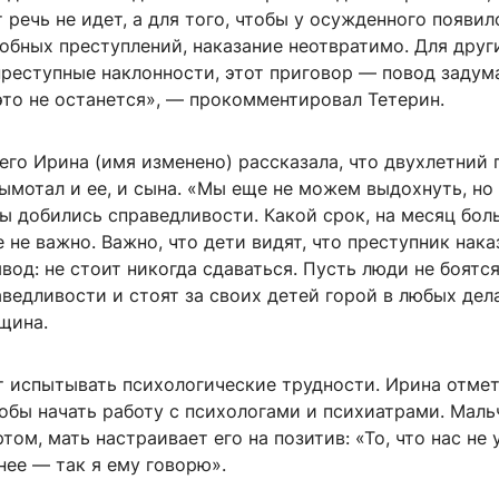
 речь не идет, а для того, чтобы у осужденного появил
бных преступлений, наказание неотвратимо. Для други
реступные наклонности, этот приговор — повод задума
это не останется», — прокомментировал Тетерин.
го Ирина (имя изменено) рассказала, что двухлетний 
ымотал и ее, и сына. «Мы еще не можем выдохнуть, но
ы добились справедливости. Какой срок, на месяц бол
 не важно. Важно, что дети видят, что преступник нака
вод: не стоит никогда сдаваться. Пусть люди не боятс
ведливости и стоят за своих детей горой в любых дел
щина.
 испытывать психологические трудности. Ирина отмет
обы начать работу с психологами и психиатрами. Маль
том, мать настраивает его на позитив: «То, что нас не 
нее — так я ему говорю».