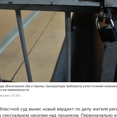
да обжаловали обе стороны: прокуратура требовала ужесточения наказани
л на невиновности.
жанин / E1.RU
бластной суд вынес новый вердикт по делу жителя рег
в сексуальном насилии над пасынком. Первоначально 