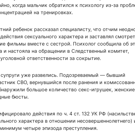
йно, когда мальчик обратился к психологу из-за пробл
онцентрацией на тренировках.
тний ребенок рассказал специалисту, что отчим неодн
 действия сексуального характера и заставлял смотре
ие фильмы вместе с сестрой. Психолог сообщила об э
а и настояла на обращении в Следственный комитет,
 уголовной ответственности за сокрытие.
 супруги уже развелись. Подозреваемый — бывший
частник СВО, вернувшийся после ранения и комиссован
обнаружили большое количество секс-игрушек, женские
дные бюсты.
фицировало действия по ч. 4 ст. 132 УК РФ (насильст
ального характера в отношении несовершеннолетнего) 
 минимум четыре эпизода преступления.