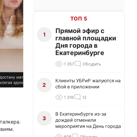
ТОП 5
Прямой эфир с
1
главной площадки
Дня города в
Екатеринбурге
1 357
Обсудить
Клиенты УБРиР жалуются на
2
сбой в приложении
1 316
12
В Екатеринбурге из-за
3
дождей отменили
талкера.
мероприятия на День города
твиям.
608
Обсудить