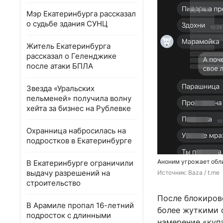
Мэр Екатеринбурга рассказал
о судьбе здания СУНЦ
Житель Екатеринбурга
рассказал о Геленджике
после атаки БПЛА
Звезда «Уральских
пельменей» получила волну
хейта за бизнес на Рублевке
Охранница набросилась на
подростков в Екатеринбурге
Аноним угрожает обли
В Екатеринбурге ограничили
выдачу разрешений на
Источник: 
Baza / t.me
строительство
После блокирово
В Арамиле пропал 16-летний
более жуткими 
подросток с длинными
намерение «купа