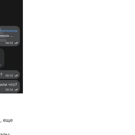
, еще
алы: