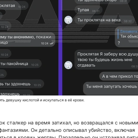
ть девушку кислотой и искупаться в её крови.
к сталкер на время затихал, но возвращался с новыми
фантазиями. Он детально описывал убийство, включая
ться в крови» жертвы. Параллельно он устраивал риту