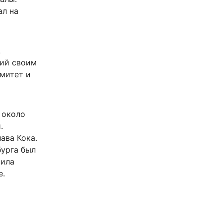
ал на
.
ний своим
омитет и
 около
.
ава Кока.
бурга был
нила
е.