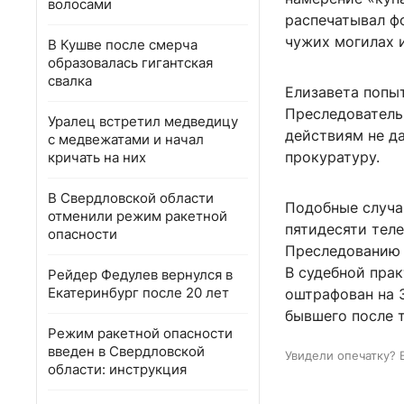
волосами
распечатывал фо
чужих могилах и
В Кушве после смерча
образовалась гигантская
свалка
Елизавета попыт
Преследователь
Уралец встретил медведицу
действиям не да
с медвежатами и начал
прокуратуру.
кричать на них
В Свердловской области
Подобные случа
отменили режим ракетной
пятидесяти тел
опасности
Преследованию 
В судебной пра
Рейдер Федулев вернулся в
Екатеринбург после 20 лет
оштрафован на 3
бывшего после т
Режим ракетной опасности
введен в Свердловской
Увидели опечатку? 
области: инструкция