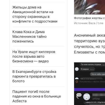
Жильцы дома на
Авиационной встали на
сторону охранницы в
Фотографии жертвы ст
конфликте с подростками
Источник: 
Baza / t.me
Клава Кока и Дима
Анонимный акка
Масленников тайно
территорию вуза
поженились
случилось, но т
На Урале ищут киллеров
Елизаветы с по
после взрыва авто
бизнесмена — видео
В Екатеринбурге стройка
паркинга превратилась в
болото
Пациент погиб после
падения из окна в больнице
Асбеста