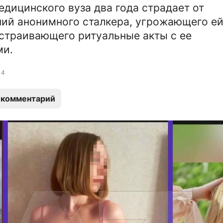
едицинского вуза два года страдает от
ий анонимного сталкера, угрожающего е
страивающего ритуальные акты с ее
ми.
4
 комментарий