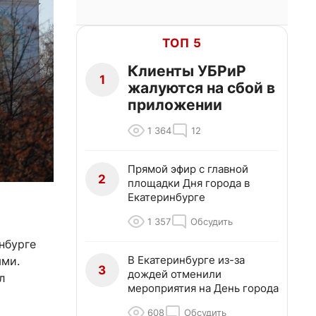
ТОП 5
Клиенты УБРиР
1
жалуются на сбой в
приложении
1 364
12
Прямой эфир с главной
2
площадки Дня города в
Екатеринбурге
1 357
Обсудить
нбурге
В Екатеринбурге из-за
ями.
3
дождей отменили
л
мероприятия на День города
608
Обсудить