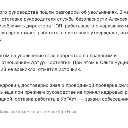
ого руководства пошли разговоры об увольнениях. В ч
б отставке руководителя службы безопасности Алексея
изобличить директора ЧОП, работавшего с нарушениями
сун продолжает работать, но источник утверждает, что
а.
том на увольнение стал проректор по правовым и
отношениям Артур Портнягин. При этом к Ольге Рущи
ий не возникло, отметил источник.
ндрович, достоверно зная о проводимой проверке сил
сь еще при прежнем руководстве не принял кадровых 
кой, оставив работать в УрГАУ», — заявил собеседник
Выделите фрагмент и нажмите Ctrl+Enter