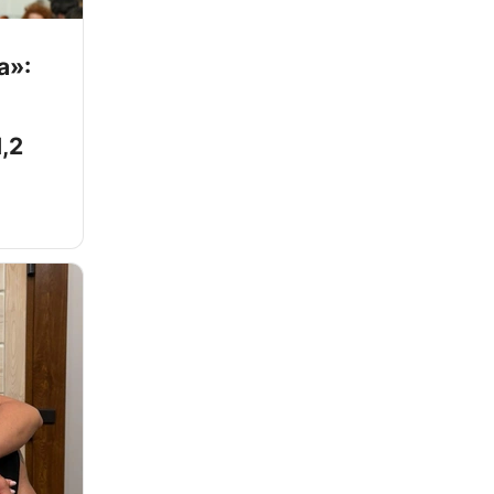
а»:
,2