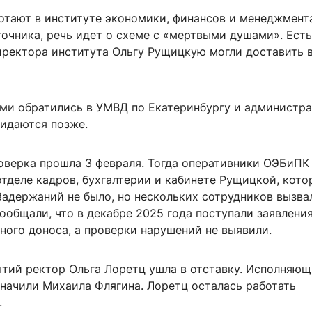
отают в институте экономики, финансов и менеджмент
очника, речь идет о схеме с «мертвыми душами». Есть
иректора института Ольгу Рущицкую могли доставить в
ми обратились в УМВД по Екатеринбургу и администр
жидаются позже.
верка прошла 3 февраля. Тогда оперативники ОЭБиПК
тделе кадров, бухгалтерии и кабинете Рущицкой, кото
Задержаний не было, но нескольких сотрудников вызва
сообщали, что в декабре 2025 года поступали заявления
ного доноса, а проверки нарушений не выявили.
ытий ректор Ольга Лоретц ушла в отставку. Исполняю
значили Михаила Флягина. Лоретц осталась работать
.