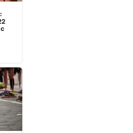
:
22
 с