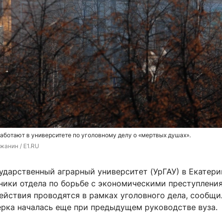
аботают в университете по уголовному делу о «мертвых душах».
жанин / E1.RU
ударственный аграрный университет (УрГАУ) в Екатери
ники отдела по борьбе с экономическими преступлени
ействия проводятся в рамках уголовного дела, сообщи
ерка началась еще при предыдущем руководстве вуза.