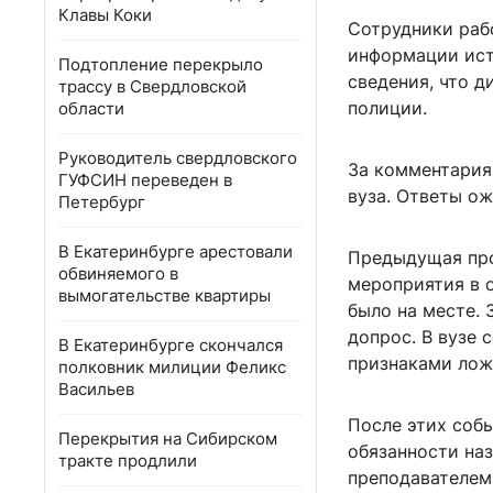
Клавы Коки
Сотрудники раб
информации ист
Подтопление перекрыло
сведения, что д
трассу в Свердловской
полиции.
области
Руководитель свердловского
За комментария
ГУФСИН переведен в
вуза. Ответы о
Петербург
В Екатеринбурге арестовали
Предыдущая про
обвиняемого в
мероприятия в о
вымогательстве квартиры
было на месте. 
допрос. В вузе 
В Екатеринбурге скончался
признаками лож
полковник милиции Феликс
Васильев
После этих соб
Перекрытия на Сибирском
обязанности на
тракте продлили
преподавателем