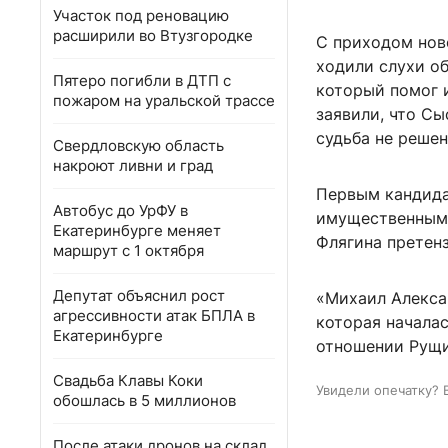
Участок под реновацию
расширили во Втузгородке
С приходом нов
ходили слухи о
Пятеро погибли в ДТП с
который помог 
пожаром на уральской трассе
заявили, что Сы
судьба не решен
Свердловскую область
накроют ливни и град
Первым кандида
Автобус до УрФУ в
имущественным 
Екатеринбурге меняет
Флягина претенз
маршрут с 1 октября
Депутат объяснил рост
«Михаил Алекса
агрессивности атак БПЛА в
которая начала
Екатеринбурге
отношении Рущиц
Свадьба Клавы Коки
Увидели опечатку? 
обошлась в 5 миллионов
После атаки дронов на склад