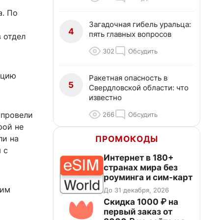
а. По
Загадочная гибель уральца:
4
пять главных вопросов
 отдел
302
Обсудить
ацию
Ракетная опасность в
5
Свердловской области: что
известно
 провели
266
Обсудить
рой не
ли на
ПРОМОКОДЫ
 с
Интернет в 180+
странах мира без
роуминга и сим-карт
щим
До 31 декабря, 2026
Скидка 1000 ₽ на
первый заказ от