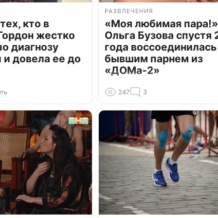
РАЗВЛЕЧЕНИЯ
тех, кто в
«Моя любимая пара!»
Гордон жестко
Ольга Бузова спустя 
по диагнозу
года воссоединилась
и довела ее до
бывшим парнем из
«ДОМа-2»
ть
247
3