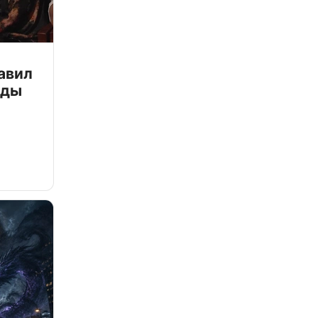
авил
зды