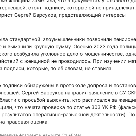
зже женщина заметила, что в документах уголовного де
терпевшей, стоят подписи, которые ей не принадлежат.
юрист Сергей Барсуков, представляющий интересы
ыла стандартной: злоумышленники позвонили пенсионе
е и выманили крупную сумму. Осенью 2023 года полиц
ского возбудила уголовное дело о мошенничестве, одн
ействий с женщиной не проводилось. При изучении ма
а подписи, которые, по её словам, не ставила.
 подписи обнаружены в протоколе допроса и постанов
рпевшей. Сергей Барсуков направил заявление в СУ СК
ласти с просьбой выяснить, кто расписался за женщин
щили, что начата проверка по статье 303 УК РФ (фаль
 результатов оперативно-разыскной деятельности). По
на правовая оценка.
Выделите фрагмент и нажмите Ctrl+Enter