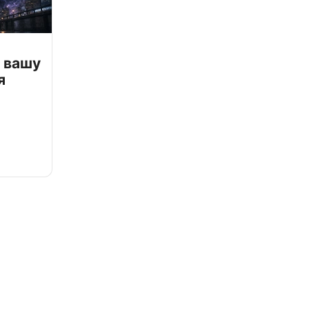
 вашу
я