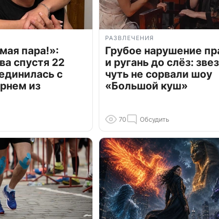
РАЗВЛЕЧЕНИЯ
мая пара!»:
Грубое нарушение пр
ва спустя 22
и ругань до слёз: зве
единилась с
чуть не сорвали шоу
рнем из
«Большой куш»
70
Обсудить