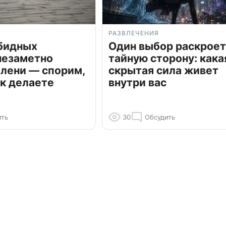
РАЗВЛЕЧЕНИЯ
обидных
Один выбор раскроет
незаметно
тайную сторону: кака
олени — спорим,
скрытая сила живет
к делаете
внутри вас
ить
30
Обсудить