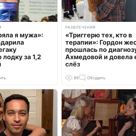
Я
РАЗВЛЕЧЕНИЯ
ряла я мужа»:
«Триггерю тех, кто в
одарила
терапии»: Гордон же
егаку
прошлась по диагноз
лодку за 1,2
Ахмедовой и довела 
й
слёз
ить
89
Обсудить