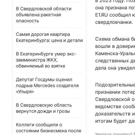
в 2023 году. По
она признана по
В Свердловской области
объявлена ракетная
Е1.RU сообщил 
опасность
свердловчанки.
Самая дорогая квартира
Схема обмана б
Екатеринбурга: цена и детали
вошли в довери
Каменска-Ураль
В Екатеринбурге умер экс-
замминистра ЖКХ,
следственных д
обвиняемый во взятке
дела она увидел
Депутат Госдумы оценил
Подозрительные
подрыв Mercedes создателя
«Упыря»
признании поте
Свердловской об
В Свердловскую область
ведомстве сооб
вернутся дожди и грозы
доказательств и
итогам будет да
Коллеги сообщили о
состоянии бизнесмена после
Увидели опечатку? 