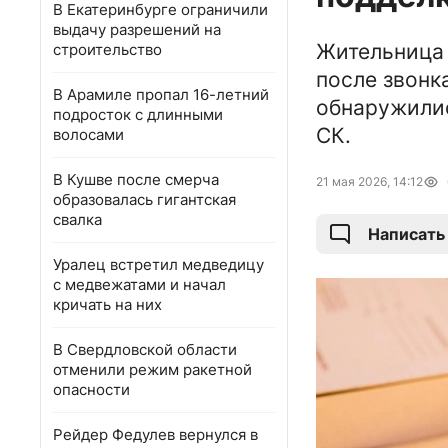
В Екатеринбурге ограничили
выдачу разрешений на
Жительница 
строительство
после звонк
В Арамиле пропал 16-летний
обнаружилис
подросток с длинными
СК.
волосами
В Кушве после смерча
21 мая 2026, 14:12
образовалась гигантская
свалка
Написать
Уралец встретил медведицу
с медвежатами и начал
кричать на них
В Свердловской области
отменили режим ракетной
опасности
Рейдер Федулев вернулся в