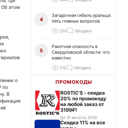
ла, где
 Об этом
Загадочная гибель уральца:
4
пять главных вопросов
220
Обсудить
рке,
ия
Ракетная опасность в
5
ако
Свердловской области: что
териалов
известно
212
Обсудить
лении о
ПРОМОКОДЫ
Р по
ROSTIC'S - скидка
у. В
20% по промокоду
сификация
на любой заказ от
 её
3199₽!
До 31 августа, 2026
Скидка 11% на все