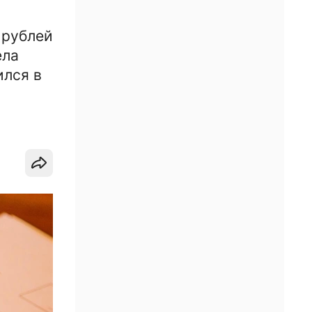
 рублей
ела
ился в