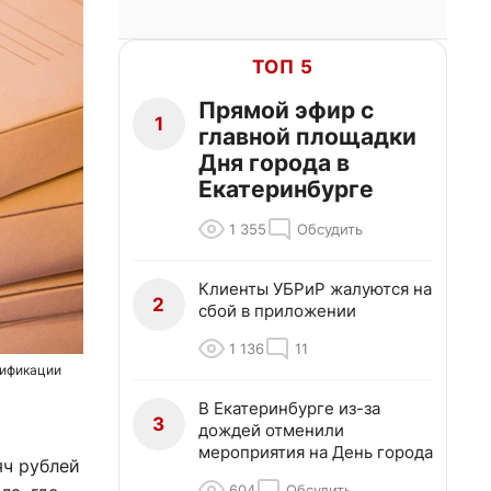
ТОП 5
Прямой эфир с
1
главной площадки
Дня города в
Екатеринбурге
1 355
Обсудить
Клиенты УБРиР жалуются на
2
сбой в приложении
1 136
11
сификации
В Екатеринбурге из-за
3
дождей отменили
мероприятия на День города
яч рублей
604
Обсудить