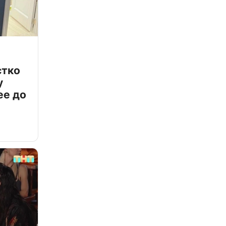
стко
у
ее до