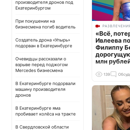
производителя дронов под
Екатеринбургом
При покушении на
РАЗВЛЕЧЕНИ
бизнесмена погиб водитель
«Всё, поте
Ивлеева п
Создатель дрона «Упырь»
подорван в Екатеринбурге
Филиппу Б
дорогущую 
Очевидцы рассказали о
млн рубле
взрыве перед поджогом
Mercedes бизнесмена
139
Обсуд
В Екатеринбурге подорвали
машину производителя
дронов
В Екатеринбурге яма
пробивает колёса на тракте
В Свердловской области