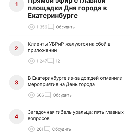
Прямой эфир с главной
1
площадки Дня города в
Екатеринбурге
1 356
Обсудить
Клиенты УБРиР жалуются на сбой в
2
приложении
1 247
12
В Екатеринбурге из-за дождей отменили
3
мероприятия на День города
606
Обсудить
Загадочная гибель уральца: пять главных
4
вопросов
261
Обсудить