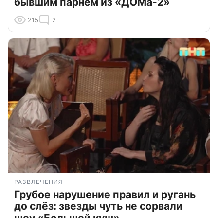
бывшим парнем из «ДОМа-2»
215
2
РАЗВЛЕЧЕНИЯ
Грубое нарушение правил и ругань
до слёз: звезды чуть не сорвали
шоу «Большой куш»