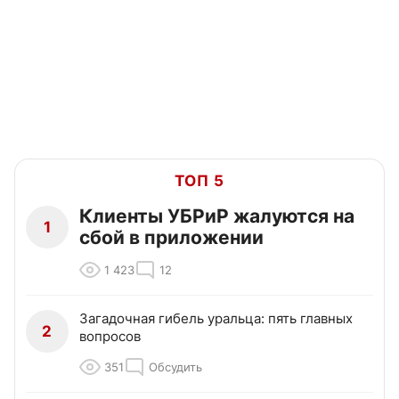
ТОП 5
Клиенты УБРиР жалуются на
1
сбой в приложении
1 423
12
Загадочная гибель уральца: пять главных
2
вопросов
351
Обсудить