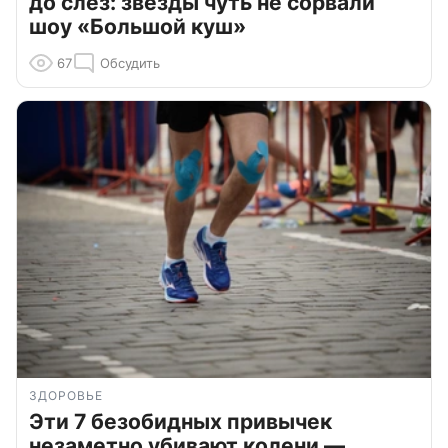
до слёз: звезды чуть не сорвали
шоу «Большой куш»
67
Обсудить
ЗДОРОВЬЕ
Эти 7 безобидных привычек
незаметно убивают колени —