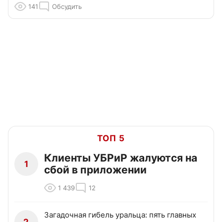
141
Обсудить
ТОП 5
Клиенты УБРиР жалуются на
1
сбой в приложении
1 439
12
Загадочная гибель уральца: пять главных
2