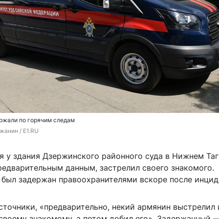
ржали по горячим следам
жанин / E1.RU
я у здания Дзержинского районного суда в Нижнем Та
редварительным данным, застрелил своего знакомого.
был задержан правоохранителями вскоре после инцид
сточники, «предварительно, некий армянин выстрелил 
 своему знакомому, а потом добил его». Задержанный 