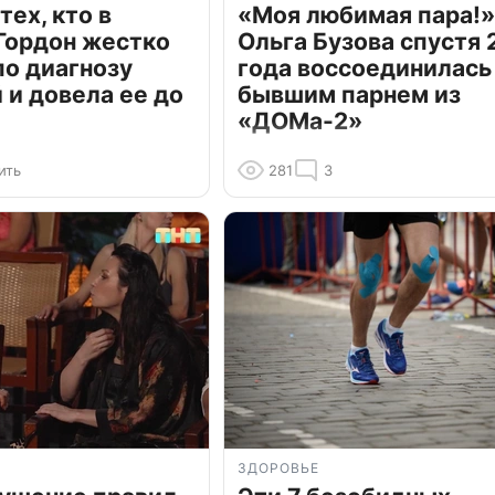
тех, кто в
«Моя любимая пара!»
Гордон жестко
Ольга Бузова спустя 
по диагнозу
года воссоединилась
и довела ее до
бывшим парнем из
«ДОМа-2»
ить
281
3
ЗДОРОВЬЕ