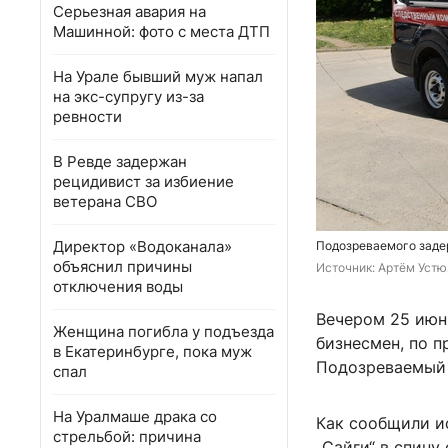
Серьезная авария на
Машинной: фото с места ДТП
На Урале бывший муж напал
на экс-супругу из-за
ревности
В Ревде задержан
рецидивист за избиение
ветерана СВО
Директор «Водоканала»
Подозреваемого заде
объяснил причины
Источник: 
Артём Устю
отключения воды
Вечером 25 июн
Женщина погибла у подъезда
бизнесмен, по п
в Екатеринбурге, пока муж
Подозреваемый 
спал
На Уралмаше драка со
Как сообщили и
стрельбой: причина
„Сайги“ в спину