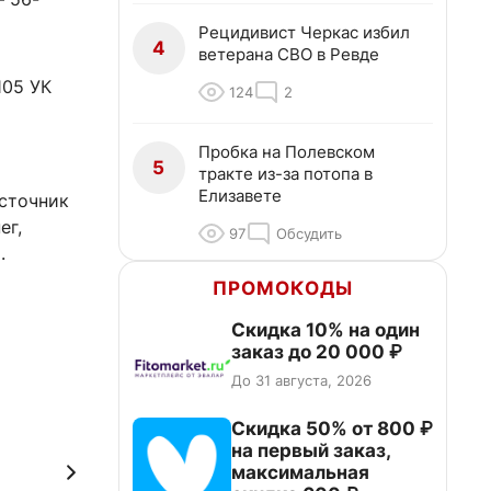
Рецидивист Черкас избил
4
ветерана СВО в Ревде
105 УК
124
2
Пробка на Полевском
5
тракте из-за потопа в
Елизавете
Источник
ег,
97
Обсудить
.
ПРОМОКОДЫ
Скидка 10% на один
заказ до 20 000 ₽
До 31 августа, 2026
Скидка 50% от 800 ₽
на первый заказ,
максимальная