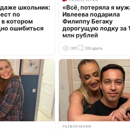
 даже школьник:
«Всё, потеряла я муж
ест по
Ивлеева подарила
 в котором
Филиппу Бегаку
дно ошибиться
дорогущую лодку за 1
млн рублей
301
Обсудить
РАЗВЛЕЧЕНИЯ