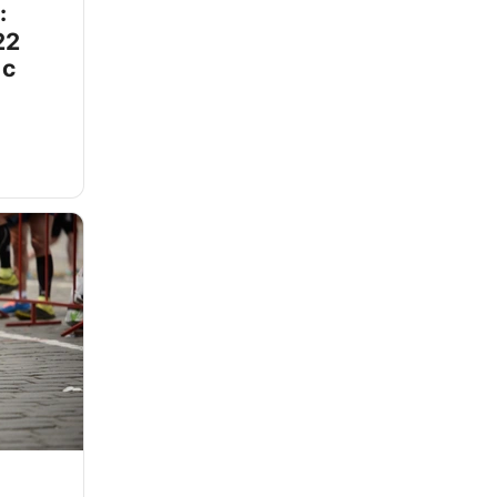
:
22
 с