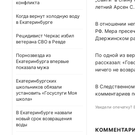
конфликта
летний Арсен С.
Когда вернут холодную воду
в Екатеринбурге
В отношении нег
РФ. Мера пресеч
Рецидивист Черкас избил
Дзержинском ра
ветерана СВО в Ревде
По одной из ве
Порнозвезда из
Екатеринбурга впервые
рассказал: «Гов
показала мужа
ничего не возв
Екатеринбургских
В Следственном
школьников обязали
установить «Госуслуги Моя
комментариев по
школа»
Увидели опечатку? 
В Екатеринбурге назвали
новый срок возвращения
воды
КОММЕНТАР