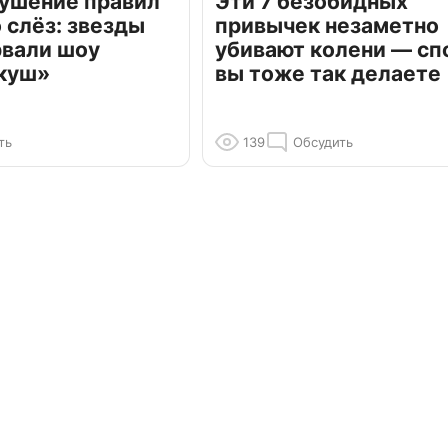
рушение правил
Эти 7 безобидных
о слёз: звезды
привычек незаметно
рвали шоу
убивают колени — сп
куш»
вы тоже так делаете
ть
139
Обсудить