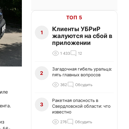
ТОП 5
Клиенты УБРиР
1
жалуются на сбой в
приложении
1 433
12
Загадочная гибель уральца:
2
пять главных вопросов
362
Обсудить
гиле
Ракетная опасность в
3
ента.
Свердловской области: что
известно
из
276
Обсудить
— 56-