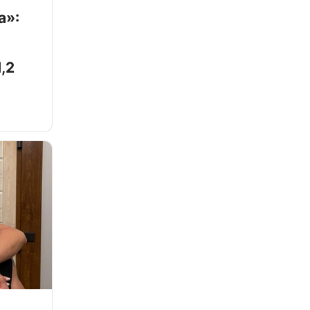
а»:
,2