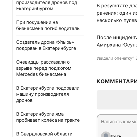
производителя дронов под
В результате д
Екатеринбургом
ранения: один и
несколько пулев
При покушении на
бизнесмена погиб водитель
После инцидент
Создатель дрона «Упырь»
Амирхана Юсупо
подорван в Екатеринбурге
Увидели опечатку? 
Очевидцы рассказали о
взрыве перед поджогом
Mercedes бизнесмена
КОММЕНТАР
В Екатеринбурге подорвали
машину производителя
дронов
В Екатеринбурге яма
пробивает колёса на тракте
В Свердловской области
Гость