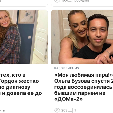
ь
165
Обсудить
РАЗВЛЕЧЕНИЯ
тех, кто в
«Моя любимая пара!»
Гордон жестко
Ольга Бузова спустя 
по диагнозу
года воссоединилась
и довела ее до
бывшим парнем из
«ДОМа-2»
ить
203
1