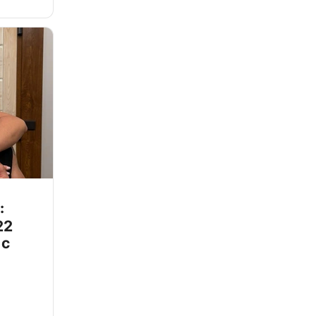
:
22
 с