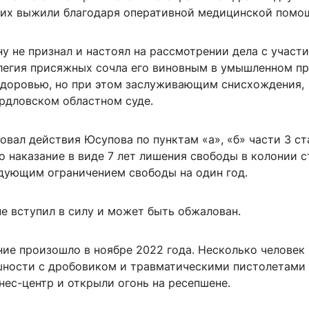
их выжили благодаря оперативной медицинской помо
у не признал и настоял на рассмотрении дела с участ
легия присяжных сочла его виновным в умышленном п
здоровью, но при этом заслуживающим снисхождения,
рдловском областном суде.
вал действия Юсупова по пунктам «а», «б» части 3 ста
о наказание в виде 7 лет лишения свободы в колонии с
дующим ограничением свободы на один год.
е вступил в силу и может быть обжалован.
ние произошло в ноябре 2022 года. Несколько человек
шности с дробовиком и травматическими пистолетами
нес-центр и открыли огонь на ресепшене.