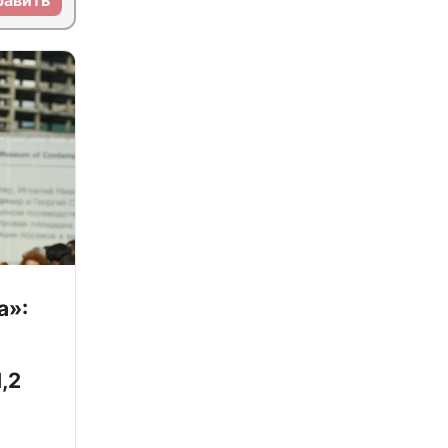
равить
а»:
,2