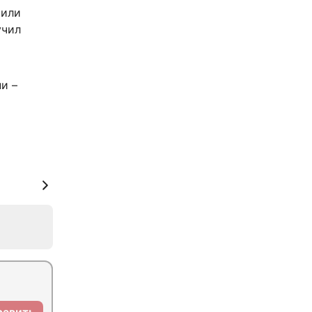
чили
учил
и –