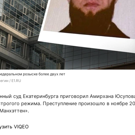
едеральном розыске более двух лет
гин / E1.RU
нный суд Екатеринбурга приговорил Амирхана Юсупова
строгого режима. Преступление произошло в ноябре 20
Манхэттен».
узить VIQEO