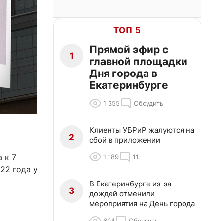
ТОП 5
Прямой эфир с
1
главной площадки
Дня города в
Екатеринбурге
1 355
Обсудить
Клиенты УБРиР жалуются на
2
сбой в приложении
 к 7
1 189
11
22 года у
В Екатеринбурге из-за
3
дождей отменили
мероприятия на День города
604
Обсудить