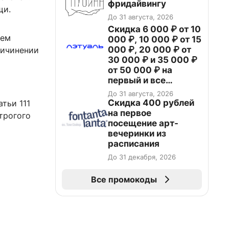
фридайвингу
щи.
До 31 августа, 2026
Скидка 6 000 ₽ от 10
ием
000 ₽, 10 000 ₽ от 15
000 ₽, 20 000 ₽ от
ричинении
30 000 ₽ и 35 000 ₽
от 50 000 ₽ на
первый и все
повторные заказы по
До 31 августа, 2026
промокоду НАБЕРИ
Cкидка 400 рублей
тьи 111
на первое
трогого
посещение арт-
вечеринки из
расписания
До 31 декабря, 2026
Все промокоды