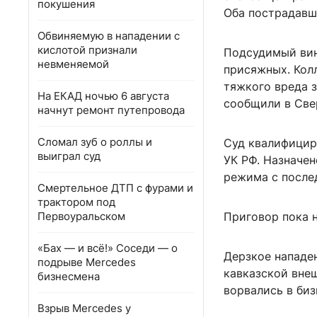
покушения
Оба пострадавш
Обвиняемую в нападении с
кислотой признали
Подсудимый вин
невменяемой
присяжных. Кол
тяжкого вреда 
На ЕКАД ночью 6 августа
сообщили в Све
начнут ремонт путепровода
Сломал зуб о роллы и
Суд квалифициро
выиграл суд
УК РФ. Назначен
режима с после
Смертельное ДТП с фурами и
трактором под
Первоуральском
Приговор пока н
«Бах — и всё!» Соседи — о
Дерзкое нападе
подрыве Mercedes
кавказской вне
бизнесмена
ворвались в биз
Взрыв Mercedes у