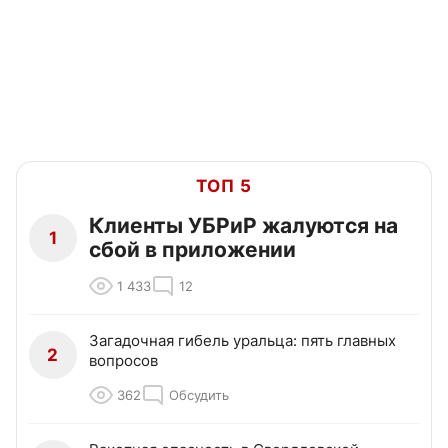
ТОП 5
Клиенты УБРиР жалуются на
1
сбой в приложении
1 433
12
Загадочная гибель уральца: пять главных
2
вопросов
362
Обсудить