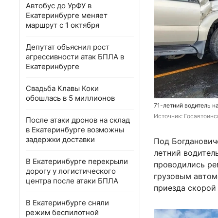
Автобус до УрФУ в
Екатеринбурге меняет
маршрут с 1 октября
Депутат объяснил рост
агрессивности атак БПЛА в
Екатеринбурге
Свадьба Клавы Коки
обошлась в 5 миллионов
71-летний водитель н
Источник: 
Госавтоинс
После атаки дронов на склад
в Екатеринбурге возможны
задержки доставки
Под Богданович
летний водитель
В Екатеринбурге перекрыли
проводились ре
дорогу у логистического
грузовым автомо
центра после атаки БПЛА
приезда скорой
В Екатеринбурге сняли
режим беспилотной