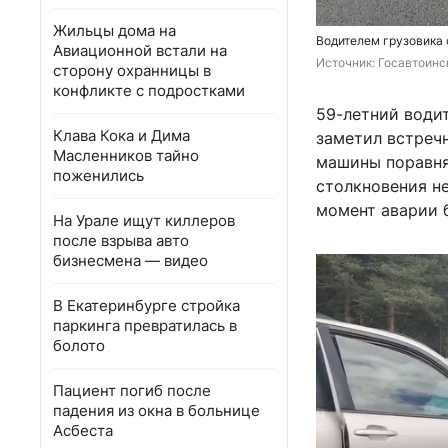
Жильцы дома на
Водителем грузовика
Авиационной встали на
Источник: 
Госавтоинс
сторону охранницы в
конфликте с подростками
59-летний водит
Клава Кока и Дима
заметил встречн
Масленников тайно
машины поравня
поженились
столкновения не
момент аварии б
На Урале ищут киллеров
после взрыва авто
бизнесмена — видео
В Екатеринбурге стройка
паркинга превратилась в
болото
Пациент погиб после
падения из окна в больнице
Асбеста