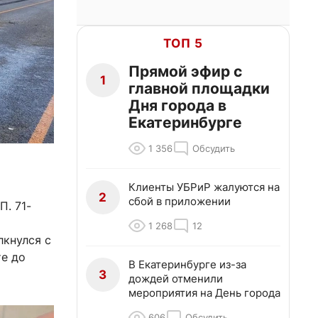
ТОП 5
Прямой эфир с
1
главной площадки
Дня города в
Екатеринбурге
1 356
Обсудить
Клиенты УБРиР жалуются на
2
сбой в приложении
. 71-
1 268
12
лкнулся с
те до
В Екатеринбурге из-за
3
дождей отменили
мероприятия на День города
606
Обсудить