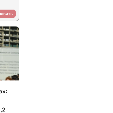
равить
а»:
,2