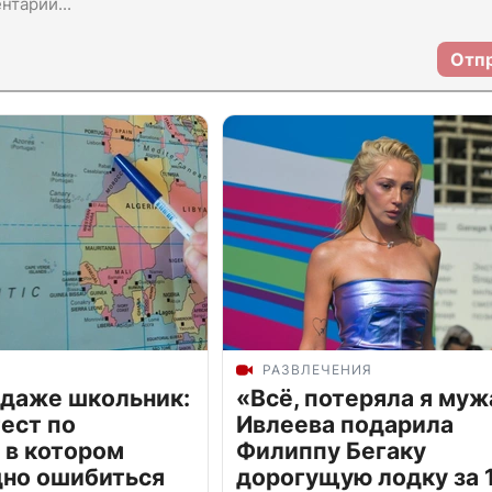
Отп
РАЗВЛЕЧЕНИЯ
 даже школьник:
«Всё, потеряла я муж
ест по
Ивлеева подарила
 в котором
Филиппу Бегаку
дно ошибиться
дорогущую лодку за 1