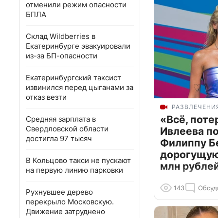
отменили режим опасности
БПЛА
Склад Wildberries в
Екатеринбурге эвакуировали
из-за БП-опасности
Екатеринбургский таксист
извинился перед цыганами за
отказ везти
РАЗВЛЕЧЕНИ
«Всё, поте
Средняя зарплата в
Свердловской области
Ивлеева п
достигла 97 тысяч
Филиппу Б
дорогущую 
В Кольцово такси не пускают
млн рубле
на первую линию парковки
143
Обсуд
Рухнувшее дерево
перекрыло Московскую.
Движение затруднено