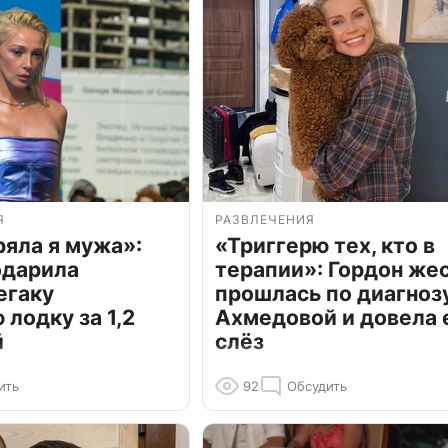
Я
РАЗВЛЕЧЕНИЯ
ряла я мужа»:
«Триггерю тех, кто в
одарила
терапии»: Гордон же
егаку
прошлась по диагноз
лодку за 1,2
Ахмедовой и довела 
й
слёз
ить
92
Обсудить