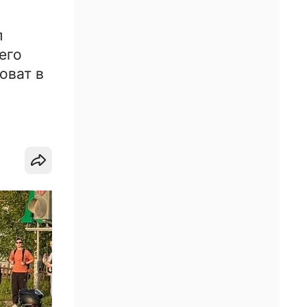
л
его
оват в