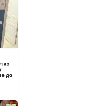
стко
у
ее до