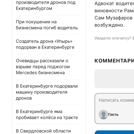
производителя дронов под
Адвокат водител
Екатеринбургом
виновности Рам
Сам Музафаров о
При покушении на
возбуждено.
бизнесмена погиб водитель
Увидели опечатку? 
Создатель дрона «Упырь»
подорван в Екатеринбурге
Очевидцы рассказали о
КОММЕНТАР
взрыве перед поджогом
Mercedes бизнесмена
В Екатеринбурге подорвали
машину производителя
дронов
В Екатеринбурге яма
Гость
пробивает колёса на тракте
В Свердловской области