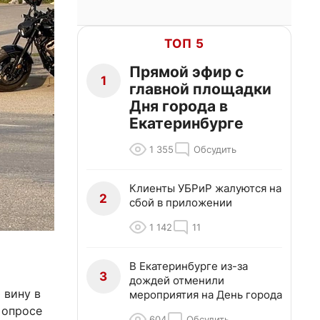
ТОП 5
Прямой эфир с
1
главной площадки
Дня города в
Екатеринбурге
1 355
Обсудить
Клиенты УБРиР жалуются на
2
сбой в приложении
1 142
11
В Екатеринбурге из-за
3
дождей отменили
 вину в
мероприятия на День города
 опросе
604
Обсудить