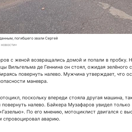
данным, погибшего звали Сергей
 новости»
ров с женой возвращались домой и попали в пробку. 
цы Вильгельма де Геннина он стоял, ожидая зелёного 
бираясь повернуть налево. Мужчина утверждает, что о
зопасности маневра.
отоцикл, поскольку впереди стояла другая машина, та
 повернуть налево. Байкера Музафаров увидел только
«Газелью». По его мнению, мотоциклист двигался с вы
м спровоцировал аварию.