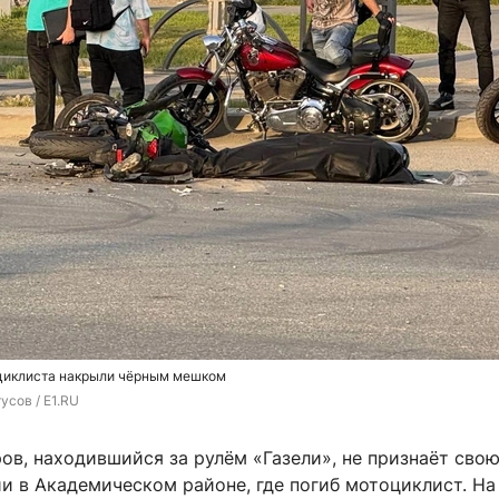
циклиста накрыли чёрным мешком
усов / E1.RU
в, находившийся за рулём «Газели», не признаёт свою
и в Академическом районе, где погиб мотоциклист. На