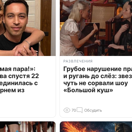
РАЗВЛЕЧЕНИЯ
мая пара!»:
Грубое нарушение пр
ва спустя 22
и ругань до слёз: зве
единилась с
чуть не сорвали шоу
рнем из
«Большой куш»
70
Обсудить