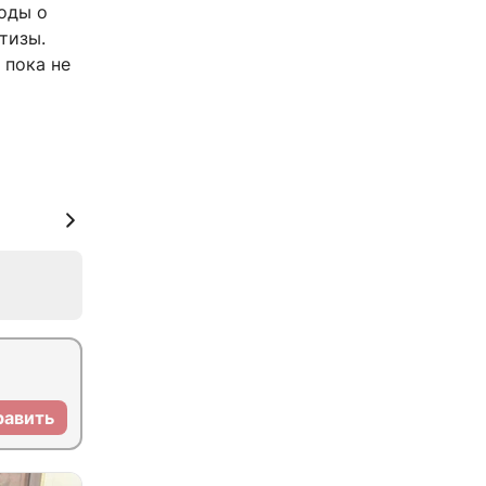
воды о
тизы.
 пока не
равить