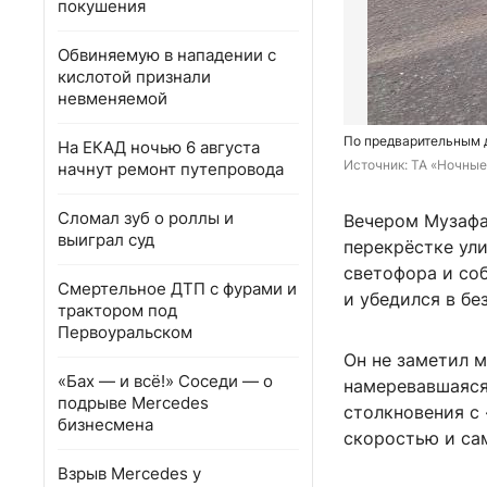
покушения
Обвиняемую в нападении с
кислотой признали
невменяемой
По предварительным 
На ЕКАД ночью 6 августа
Источник: 
ТА «Ночные
начнут ремонт путепровода
Сломал зуб о роллы и
Вечером Музафа
выиграл суд
перекрёстке ули
светофора и со
Смертельное ДТП с фурами и
и убедился в бе
трактором под
Первоуральском
Он не заметил м
«Бах — и всё!» Соседи — о
намеревавшаяся
подрыве Mercedes
столкновения с 
бизнесмена
скоростью и са
Взрыв Mercedes у