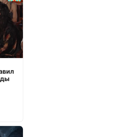
авил
зды