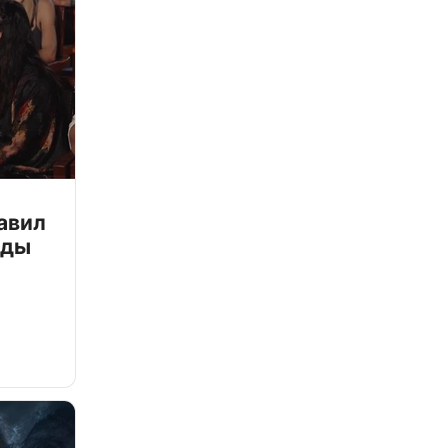
авил
зды