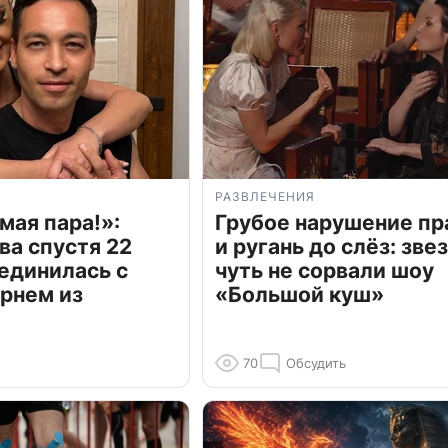
РАЗВЛЕЧЕНИЯ
мая пара!»:
Грубое нарушение пр
ва спустя 22
и ругань до слёз: зве
единилась с
чуть не сорвали шоу
рнем из
«Большой куш»
70
Обсудить