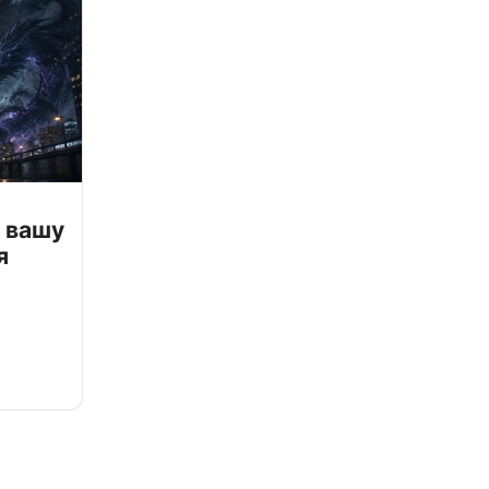
 вашу
я