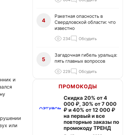
Ракетная опасность в
4
Свердловской области: что
известно
234
Обсудить
Загадочная гибель уральца:
5
пять главных вопросов
229
Обсудить
нник и
ПРОМОКОДЫ
зался
ну
Скидка 20% от 4
000 ₽, 30% от 7 000
₽ и 40% от 12 000 ₽
на первый и все
арушении
повторные заказы по
вух или
промокоду ТРЕНД