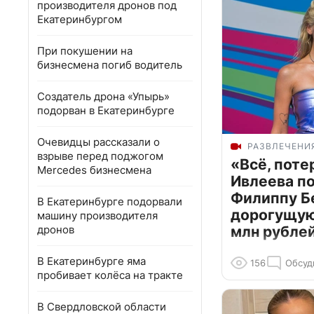
производителя дронов под
Екатеринбургом
При покушении на
бизнесмена погиб водитель
Создатель дрона «Упырь»
подорван в Екатеринбурге
Очевидцы рассказали о
РАЗВЛЕЧЕНИ
взрыве перед поджогом
«Всё, поте
Mercedes бизнесмена
Ивлеева п
Филиппу Б
В Екатеринбурге подорвали
дорогущую 
машину производителя
дронов
млн рубле
В Екатеринбурге яма
156
Обсуд
пробивает колёса на тракте
В Свердловской области