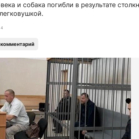
века и собака погибли в результате столк
 легковушкой.
4
 комментарий