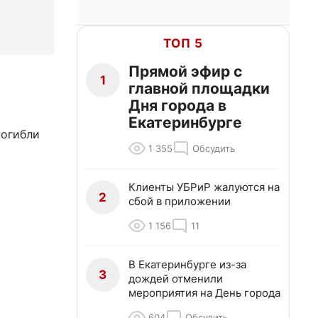
ТОП 5
Прямой эфир с
1
главной площадки
Дня города в
Екатеринбурге
погибли
1 355
Обсудить
Клиенты УБРиР жалуются на
2
сбой в приложении
1 156
11
В Екатеринбурге из-за
3
дождей отменили
мероприятия на День города
604
Обсудить