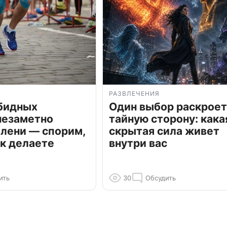
РАЗВЛЕЧЕНИЯ
обидных
Один выбор раскроет
незаметно
тайную сторону: кака
олени — спорим,
скрытая сила живет
к делаете
внутри вас
ить
30
Обсудить