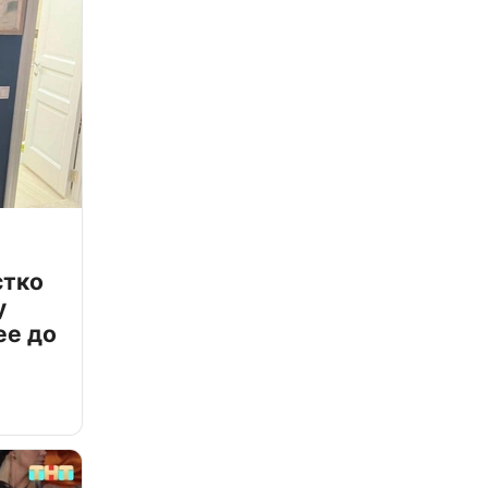
стко
у
ее до