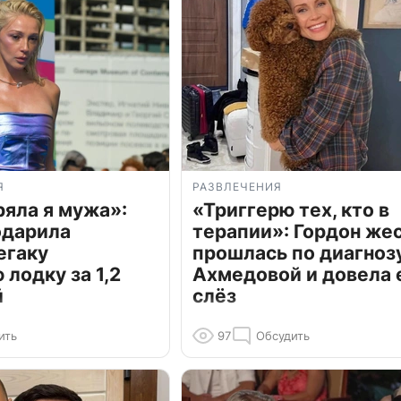
Я
РАЗВЛЕЧЕНИЯ
ряла я мужа»:
«Триггерю тех, кто в
одарила
терапии»: Гордон же
егаку
прошлась по диагноз
лодку за 1,2
Ахмедовой и довела 
й
слёз
ить
97
Обсудить