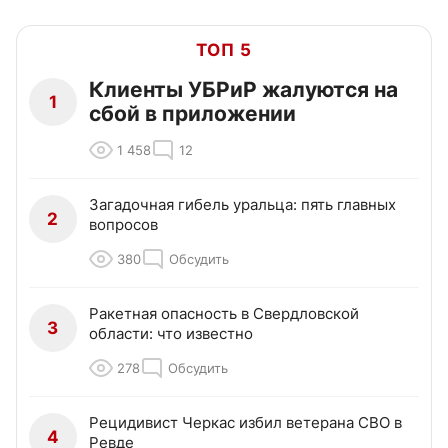
ТОП 5
Клиенты УБРиР жалуются на
1
сбой в приложении
1 458
12
Загадочная гибель уральца: пять главных
2
вопросов
380
Обсудить
Ракетная опасность в Свердловской
3
области: что известно
278
Обсудить
Рецидивист Черкас избил ветерана СВО в
4
Ревде