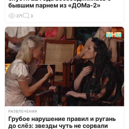
бывшим парнем из «ДОМа-2»
271
3
РАЗВЛЕЧЕНИЯ
Грубое нарушение правил и ругань
до слёз: звезды чуть не сорвали