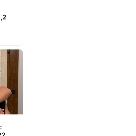
,2
:
22