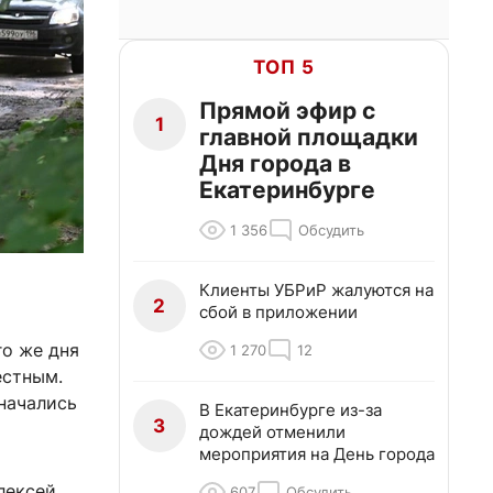
ТОП 5
Прямой эфир с
1
главной площадки
Дня города в
Екатеринбурге
1 356
Обсудить
Клиенты УБРиР жалуются на
2
сбой в приложении
го же дня
1 270
12
естным.
начались
В Екатеринбурге из-за
3
дождей отменили
мероприятия на День города
лексей
607
Обсудить