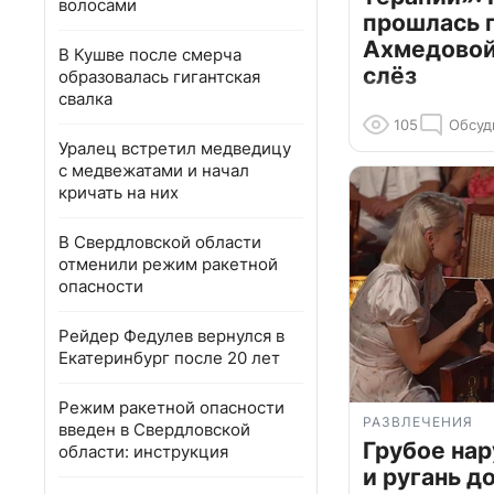
волосами
прошлась 
Ахмедовой 
В Кушве после смерча
слёз
образовалась гигантская
свалка
105
Обсуд
Уралец встретил медведицу
с медвежатами и начал
кричать на них
В Свердловской области
отменили режим ракетной
опасности
Рейдер Федулев вернулся в
Екатеринбург после 20 лет
Режим ракетной опасности
РАЗВЛЕЧЕНИЯ
введен в Свердловской
Грубое на
области: инструкция
и ругань д