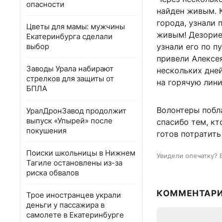
опасности
найден живым. К
города, узнали 
Цветы для мамы: мужчины
живым! Дезорие
Екатеринбурга сделали
выбор
узнали его по п
привели Алексе
Заводы Урала набирают
нескольких дне
стрелков для защиты от
на горячую лини
БПЛА
Волонтеры побл
УралДронЗавод продолжит
выпуск «Упырей» после
спасибо тем, кт
покушения
готов потратить
Поиски школьницы в Нижнем
Увидели опечатку? 
Тагиле остановлены из-за
риска обвалов
КОММЕНТАР
Трое иностранцев украли
деньги у пассажира в
самолете в Екатеринбурге