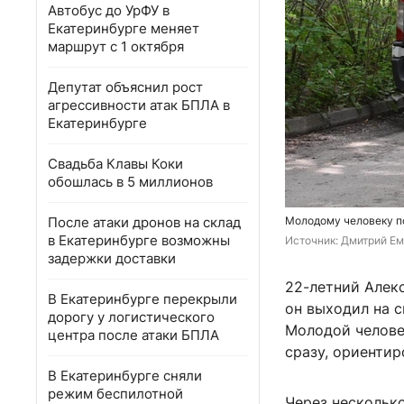
Автобус до УрФУ в
Екатеринбурге меняет
маршрут с 1 октября
Депутат объяснил рост
агрессивности атак БПЛА в
Екатеринбурге
Свадьба Клавы Коки
обошлась в 5 миллионов
После атаки дронов на склад
Молодому человеку п
в Екатеринбурге возможны
Источник: 
Дмитрий Ем
задержки доставки
22-летний Алекс
В Екатеринбурге перекрыли
он выходил на с
дорогу у логистического
Молодой челове
центра после атаки БПЛА
сразу, ориенти
В Екатеринбурге сняли
режим беспилотной
Через нескольк