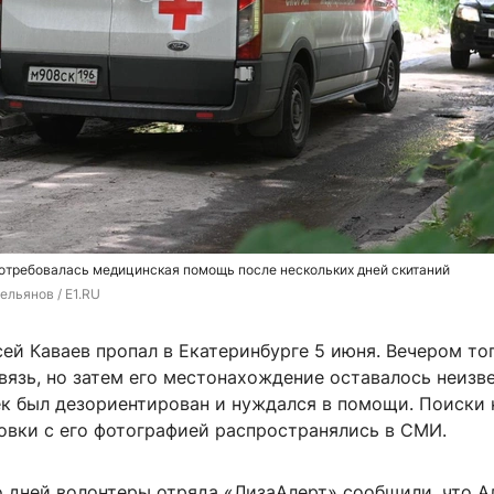
отребовалась медицинская помощь после нескольких дней скитаний
ельянов / E1.RU
ей Каваев пропал в Екатеринбурге 5 июня. Вечером то
вязь, но затем его местонахождение оставалось неизв
к был дезориентирован и нуждался в помощи. Поиски 
ровки с его фотографией распространялись в СМИ.
о дней волонтеры отряда «ЛизаАлерт» сообщили, что А