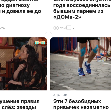
по диагнозу
года воссоединилась
и довела ее до
бывшим парнем из
«ДОМа-2»
ить
219
2
ЗДОРОВЬЕ
рушение правил
Эти 7 безобидных
о слёз: звезды
привычек незаметно