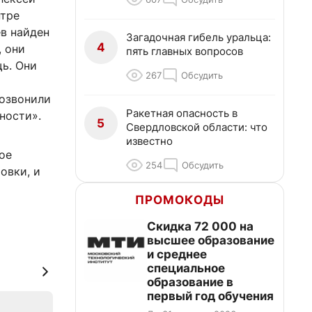
нтре
ев найден
Загадочная гибель уральца:
4
 они
пять главных вопросов
щь. Они
267
Обсудить
позвонили
Ракетная опасность в
ности».
5
Свердловской области: что
известно
ое
254
Обсудить
овки, и
ПРОМОКОДЫ
Скидка 72 000 на
высшее образование
и среднее
специальное
образование в
первый год обучения