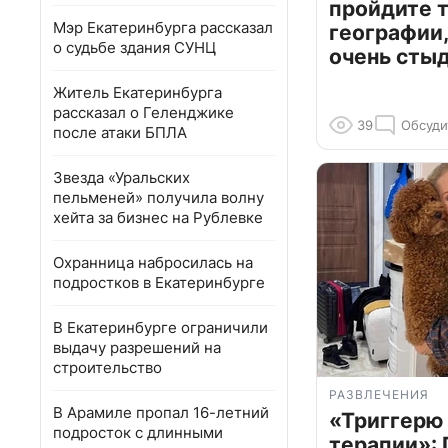
пройдите т
Мэр Екатеринбурга рассказал
географии,
о судьбе здания СУНЦ
очень сты
Житель Екатеринбурга
рассказал о Геленджике
39
Обсуди
после атаки БПЛА
Звезда «Уральских
пельменей» получила волну
хейта за бизнес на Рублевке
Охранница набросилась на
подростков в Екатеринбурге
В Екатеринбурге ограничили
выдачу разрешений на
строительство
РАЗВЛЕЧЕНИЯ
В Арамиле пропал 16-летний
«Триггерю 
подросток с длинными
терапии»: 