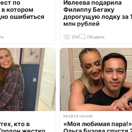
ест по
Ивлеева подарила
 в котором
Филиппу Бегаку
дно ошибиться
дорогущую лодку за 1
млн рублей
ть
204
Обсудить
РАЗВЛЕЧЕНИЯ
тех, кто в
«Моя любимая пара!»
Гордон жестко
Ольга Бузова спустя 