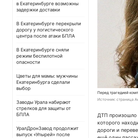
в Екатеринбурге возможны
задержки доставки
В Екатеринбурге перекрыли
дорогу у логистического
центра после атаки БПЛА
В Екатеринбурге сняли
режим беспилотной
опасности
Цветы для мамы: мужчины
Екатеринбурга сделали
выбор
Перед трагедией комп
Источник: 
страница А
Заводы Урала набирают
стрелков для защиты от
БПЛА
ДТП произошло 
которого наход
УралДронЗавод продолжит
дороги и переве
выпуск «Упырей» после
ещё один пасса