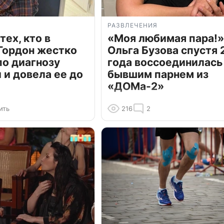
РАЗВЛЕЧЕНИЯ
тех, кто в
«Моя любимая пара!»
Гордон жестко
Ольга Бузова спустя 
по диагнозу
года воссоединилась
и довела ее до
бывшим парнем из
«ДОМа-2»
ить
216
2