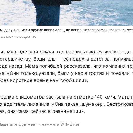
 девушка, как и другие пассажиры, не использовала ремень безопасност
настасии в соцсетях
из многодетной семьи, где воспитываются четверо дет
старшинству. Водитель — её подруга детства, получив
ода назад. Мама погибшей рассказала, что компания то
ма: «Они только уехали, были у нас в гостях и поехали 
ерез короткое время нам сообщили».
релка спидометра застыла на отметке 140 км/ч. Мать 
о водитель лихачила: «Она такая „шумахер“. Бестолков
я, она сама сейчас в реанимации».
Выделите фрагмент и нажмите Ctrl+Enter