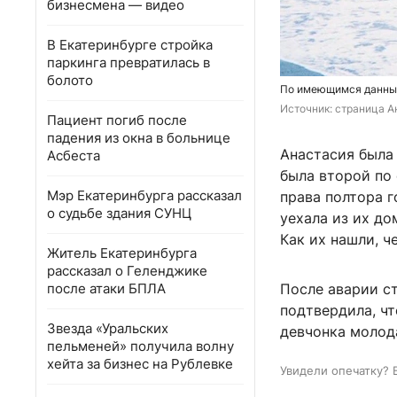
бизнесмена — видео
В Екатеринбурге стройка
паркинга превратилась в
болото
По имеющимся данным,
Источник: 
страница А
Пациент погиб после
падения из окна в больнице
Анастасия была 
Асбеста
была второй по 
Мэр Екатеринбурга рассказал
права полтора г
о судьбе здания СУНЦ
уехала из их до
Как их нашли, ч
Житель Екатеринбурга
рассказал о Геленджике
после атаки БПЛА
После аварии ст
подтвердила, чт
Звезда «Уральских
девчонка молода
пельменей» получила волну
хейта за бизнес на Рублевке
Увидели опечатку? 