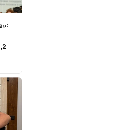
а»:
,2