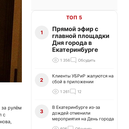
ТОП 5
Прямой эфир с
1
главной площадки
Дня города в
Екатеринбурге
1 356
Обсудить
Клиенты УБРиР жалуются на
2
сбой в приложении
1 261
12
В Екатеринбурге из-за
 за рулём
3
дождей отменили
л с
мероприятия на День города
нова,
606
Обсудить