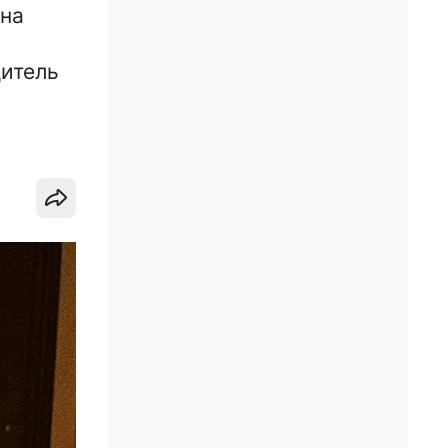
 на
В
дитель