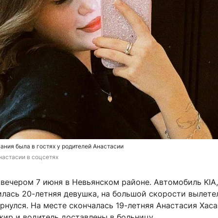
ания была в гостях у родителей Анастасии
настасии в соцсетях
вечером 7 июня в Невьянском районе. Автомобиль KIA,
илась 20-летняя девушка, на большой скорости вылете
рнулся. На месте скончалась 19-летняя Анастасия Хаса
жир и водитель доставлены в больницу.