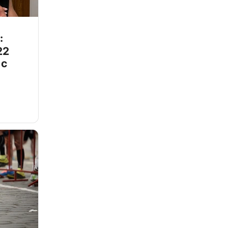
:
22
 с