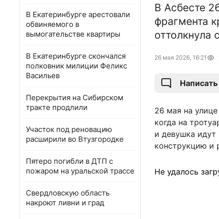
В Асбесте 2
В Екатеринбурге арестовали
фрагмента к
обвиняемого в
оттолкнула 
вымогательстве квартиры
В Екатеринбурге скончался
26 мая 2026, 16:21
полковник милиции Феликс
Васильев
Написать
Перекрытия на Сибирском
тракте продлили
26 мая на улиц
когда на тротуа
Участок под реновацию
и девушка идут
расширили во Втузгородке
конструкцию и р
Пятеро погибли в ДТП с
пожаром на уральской трассе
Не удалось загр
Свердловскую область
накроют ливни и град