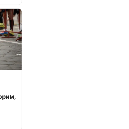
орим,