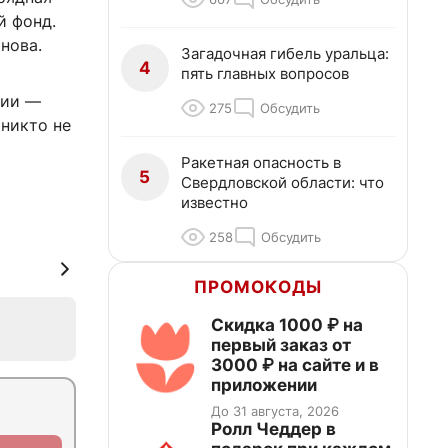
й фонд.
нова.
Загадочная гибель уральца:
4
пять главных вопросов
рии —
275
Обсудить
 никто не
Ракетная опасность в
5
Свердловской области: что
известно
258
Обсудить
ПРОМОКОДЫ
Скидка 1000 ₽ на
первый заказ от
3000 ₽ на сайте и в
приложении
До 31 августа, 2026
Ролл Чеддер в