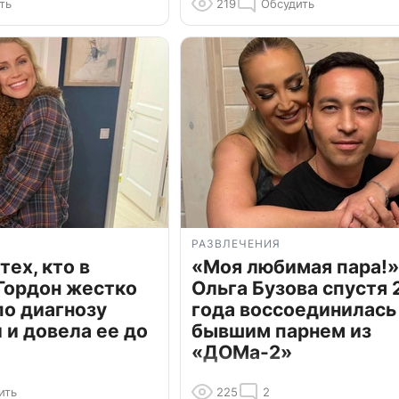
ть
219
Обсудить
РАЗВЛЕЧЕНИЯ
тех, кто в
«Моя любимая пара!»
Гордон жестко
Ольга Бузова спустя 
по диагнозу
года воссоединилась
и довела ее до
бывшим парнем из
«ДОМа-2»
ить
225
2