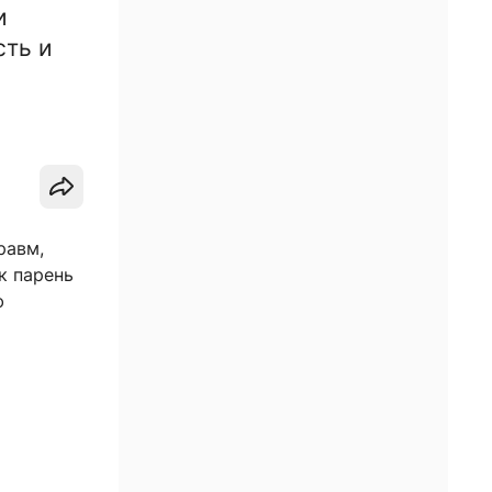
и
сть и
равм,
к парень
ю