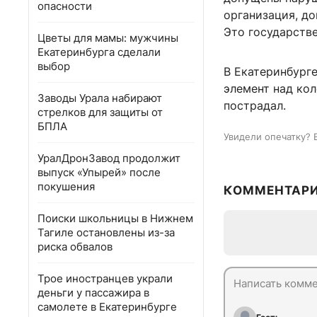
опасности
организация, д
Это государстве
Цветы для мамы: мужчины
Екатеринбурга сделали
выбор
В Екатеринбург
элемент над кол
Заводы Урала набирают
пострадал.
стрелков для защиты от
БПЛА
Увидели опечатку? 
УралДронЗавод продолжит
выпуск «Упырей» после
покушения
КОММЕНТАР
Поиски школьницы в Нижнем
Тагиле остановлены из-за
риска обвалов
Трое иностранцев украли
деньги у пассажира в
самолете в Екатеринбурге