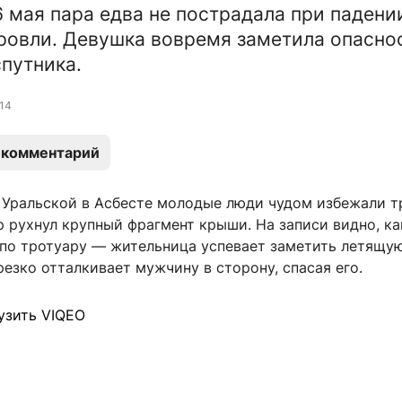
6 мая пара едва не пострадала при падени
ровли. Девушка вовремя заметила опасно
спутника.
14
 комментарий
е Уральской в Асбесте молодые люди чудом избежали т
р рухнул крупный фрагмент крыши. На записи видно, ка
 по тротуару — жительница успевает заметить летящу
езко отталкивает мужчину в сторону, спасая его.
узить VIQEO