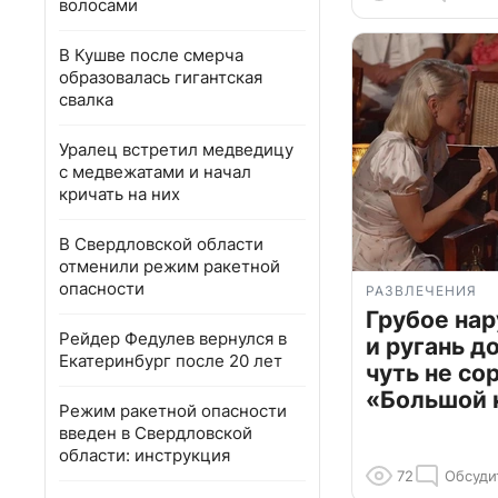
волосами
В Кушве после смерча
образовалась гигантская
свалка
Уралец встретил медведицу
с медвежатами и начал
кричать на них
В Свердловской области
отменили режим ракетной
опасности
РАЗВЛЕЧЕНИЯ
Грубое на
Рейдер Федулев вернулся в
и ругань д
Екатеринбург после 20 лет
чуть не со
«Большой 
Режим ракетной опасности
введен в Свердловской
области: инструкция
72
Обсуди