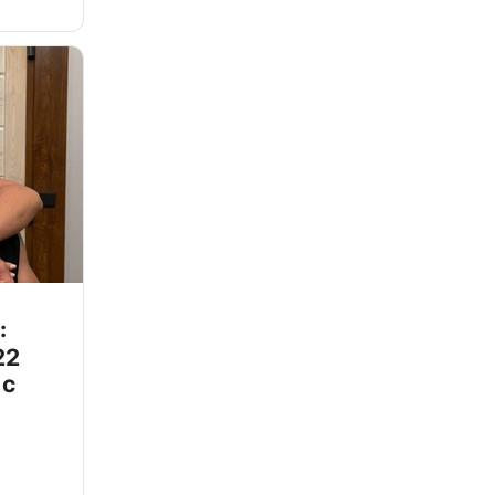
:
22
 с