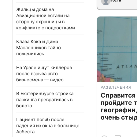
Гость
Жильцы дома на
Авиационной встали на
сторону охранницы в
конфликте с подростками
Клава Кока и Дима
Масленников тайно
поженились
На Урале ищут киллеров
после взрыва авто
бизнесмена — видео
РАЗВЛЕЧЕНИЯ
В Екатеринбурге стройка
Справится
паркинга превратилась в
пройдите т
болото
географии,
очень сты
Пациент погиб после
падения из окна в больнице
Асбеста