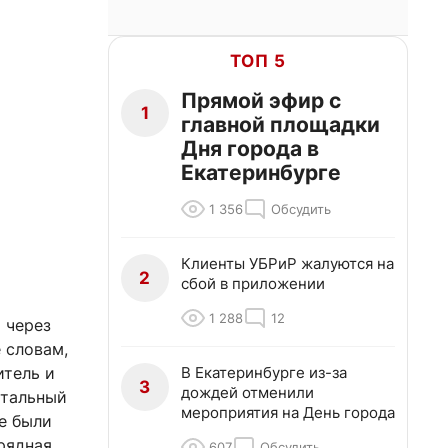
ТОП 5
Прямой эфир с
1
главной площадки
Дня города в
Екатеринбурге
1 356
Обсудить
Клиенты УБРиР жалуются на
2
сбой в приложении
1 288
12
 через
 словам,
В Екатеринбурге из-за
итель и
3
дождей отменили
итальный
мероприятия на День города
е были
рядная
607
Обсудить