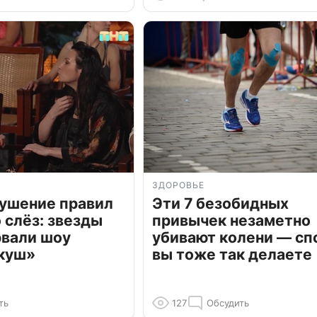
ЗДОРОВЬЕ
рушение правил
Эти 7 безобидных
о слёз: звезды
привычек незаметно
рвали шоу
убивают колени — сп
куш»
вы тоже так делаете
ть
127
Обсудить