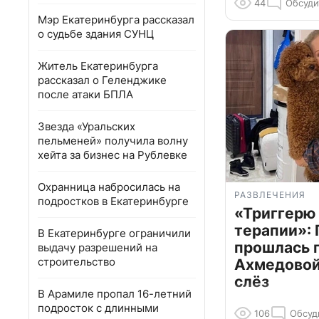
44
Обсуди
Мэр Екатеринбурга рассказал
о судьбе здания СУНЦ
Житель Екатеринбурга
рассказал о Геленджике
после атаки БПЛА
Звезда «Уральских
пельменей» получила волну
хейта за бизнес на Рублевке
Охранница набросилась на
РАЗВЛЕЧЕНИЯ
подростков в Екатеринбурге
«Триггерю 
терапии»: 
В Екатеринбурге ограничили
прошлась 
выдачу разрешений на
строительство
Ахмедовой 
слёз
В Арамиле пропал 16-летний
подросток с длинными
106
Обсуд