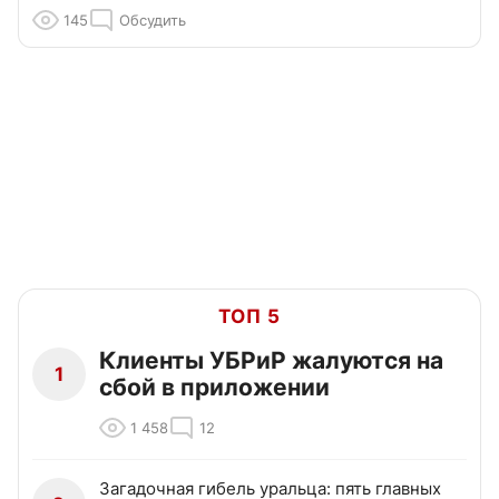
145
Обсудить
ТОП 5
Клиенты УБРиР жалуются на
1
сбой в приложении
1 458
12
Загадочная гибель уральца: пять главных