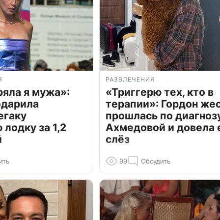
Я
РАЗВЛЕЧЕНИЯ
ряла я мужа»:
«Триггерю тех, кто в
одарила
терапии»: Гордон же
егаку
прошлась по диагноз
лодку за 1,2
Ахмедовой и довела 
й
слёз
ить
99
Обсудить