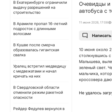
В Екатеринбурге ограничили
Очевидцы и 
выдачу разрешений на
автобуса с 
строительство
11 июня 2026, 17:08
В Арамиле пропал 16-летний
подросток с длинными
волосами
Написать
В Кушве после смерча
10 июня около 2
образовалась гигантская
свалка
столкнувшись с 
Малышева, выле
Уралец встретил медведицу
зеленый свет. Ч
с медвежатами и начал
мальчика, котор
кричать на них
кроссовера даю
В Свердловской области
отменили режим ракетной
Не удалось загр
опасности
Рейдер Федулев вернулся в