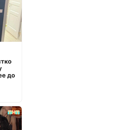
стко
у
ее до