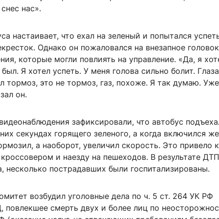
 снес нас».
са настаивает, что ехал на зеленый и попытался успет
екресток. Однако он пожаловался на внезапное голово
ния, которые могли повлиять на управление. «Да, я хот
 был. Я хотел успеть. У меня голова сильно болит. Глаз
ал тормоз, это не тормоз, газ, похоже. Я так думаю. Уже
зал он.
видеонаблюдения зафиксировали, что автобус подъехал
них секундах горящего зеленого, а когда включился же
ормозил, а наоборот, увеличил скорость. Это привело к
кроссовером и наезду на пешеходов. В результате ДТП
а, несколько пострадавших были госпитализированы.
митет возбудил уголовные дела по ч. 5 ст. 264 УК РФ
, повлекшее смерть двух и более лиц по неосторожнос