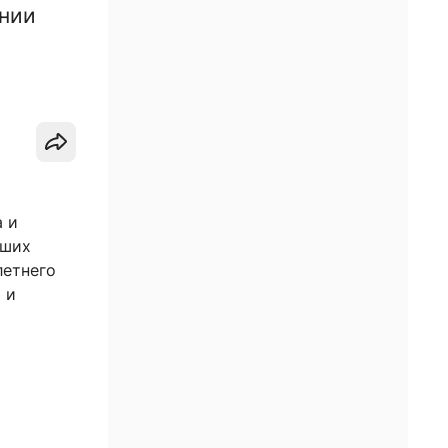
ении
а и
вших
летнего
 и