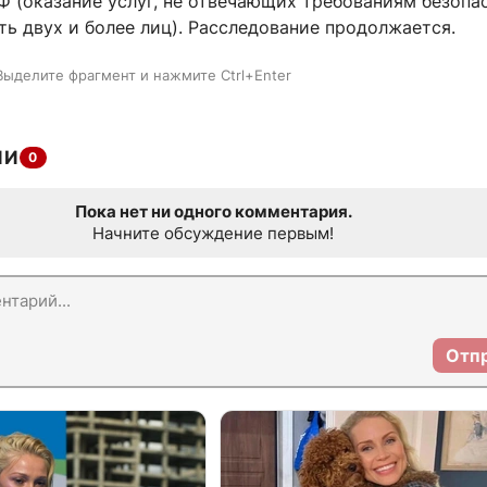
 РФ (оказание услуг, не отвечающих требованиям безопа
ь двух и более лиц). Расследование продолжается.
Выделите фрагмент и нажмите Ctrl+Enter
ИИ
0
Пока нет ни одного комментария.
Начните обсуждение первым!
Отп