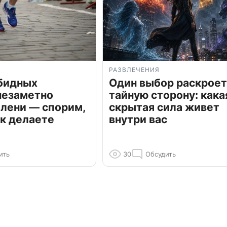
РАЗВЛЕЧЕНИЯ
обидных
Один выбор раскроет
незаметно
тайную сторону: кака
олени — спорим,
скрытая сила живет
к делаете
внутри вас
ить
30
Обсудить