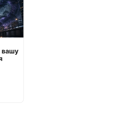
 вашу
я