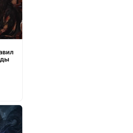
авил
зды