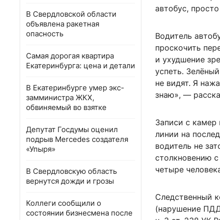
автобус, просто
В Свердловской области
объявлена ракетная
опасность
Водитель автобу
проскочить пер
Самая дорогая квартира
и ухудшение зре
Екатеринбурга: цена и детали
успеть. Зелёный
не видят. Я наж
В Екатеринбурге умер экс-
знаю», — расска
замминистра ЖКХ,
обвиняемый во взятке
Записи с камер 
Депутат Госдумы оценил
линии на послед
подрыв Mercedes создателя
водитель не зат
«Упыря»
столкновению с 
четыре человек
В Свердловскую область
вернутся дожди и грозы
Следственный ко
Коллеги сообщили о
(нарушение ПДД
состоянии бизнесмена после