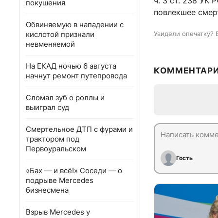
ч. 3 ст. 238 УК
покушения
повлекшее смерт
Обвиняемую в нападении с
кислотой признали
Увидели опечатку? 
невменяемой
На ЕКАД ночью 6 августа
КОММЕНТАР
начнут ремонт путепровода
Сломал зуб о роллы и
выиграл суд
Смертельное ДТП с фурами и
трактором под
Первоуральском
Гость
«Бах — и всё!» Соседи — о
подрыве Mercedes
бизнесмена
Взрыв Mercedes у