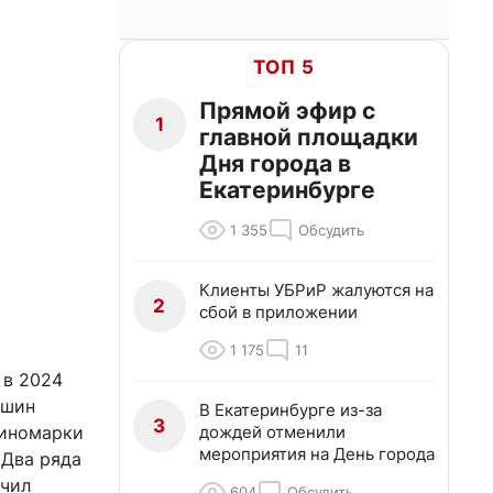
ТОП 5
Прямой эфир с
1
главной площадки
Дня города в
Екатеринбурге
1 355
Обсудить
Клиенты УБРиР жалуются на
2
сбой в приложении
1 175
11
 в 2024
ашин
В Екатеринбурге из-за
3
дождей отменили
 иномарки
мероприятия на День города
 Два ряда
очил
604
Обсудить