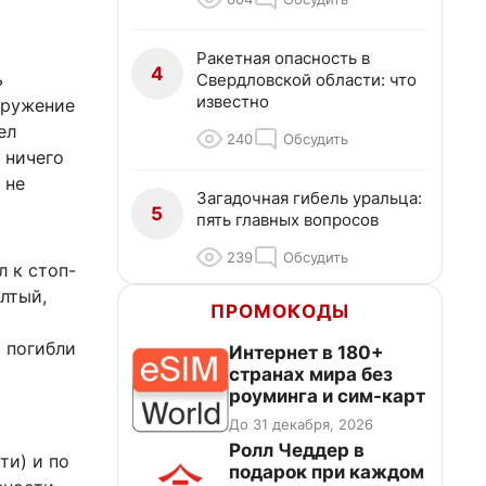
Ракетная опасность в
4
ь
Свердловской области: что
известно
кружение
ел
240
Обсудить
а ничего
 не
Загадочная гибель уральца:
5
пять главных вопросов
239
Обсудить
 к стоп-
лтый,
ПРОМОКОДЫ
 погибли
Интернет в 180+
странах мира без
роуминга и сим-карт
До 31 декабря, 2026
Ролл Чеддер в
ти) и по
подарок при каждом