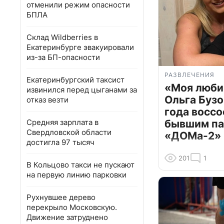
отменили режим опасности
БПЛА
Склад Wildberries в
Екатеринбурге эвакуировали
из-за БП-опасности
РАЗВЛЕЧЕНИЯ
Екатеринбургский таксист
«Моя люби
извинился перед цыганами за
Ольга Бузо
отказ везти
года воссо
Средняя зарплата в
бывшим па
Свердловской области
«ДОМа-2»
достигла 97 тысяч
201
1
В Кольцово такси не пускают
на первую линию парковки
Рухнувшее дерево
перекрыло Московскую.
Движение затруднено