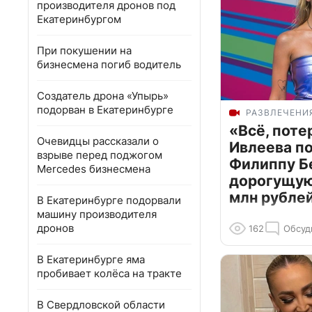
производителя дронов под
Екатеринбургом
При покушении на
бизнесмена погиб водитель
Создатель дрона «Упырь»
подорван в Екатеринбурге
РАЗВЛЕЧЕНИ
«Всё, поте
Очевидцы рассказали о
Ивлеева п
взрыве перед поджогом
Филиппу Б
Mercedes бизнесмена
дорогущую 
млн рубле
В Екатеринбурге подорвали
машину производителя
дронов
162
Обсуд
В Екатеринбурге яма
пробивает колёса на тракте
В Свердловской области