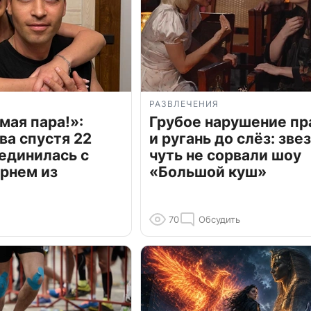
РАЗВЛЕЧЕНИЯ
мая пара!»:
Грубое нарушение пр
ва спустя 22
и ругань до слёз: зве
единилась с
чуть не сорвали шоу
рнем из
«Большой куш»
70
Обсудить