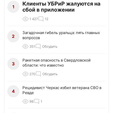
Клиенты УБРиР жалуются на
1
сбой в приложении
1 427
12
Загадочная гибель уральца: пять главных
2
вопросов
351
Обсудить
Ракетная опасность в Свердловской
3
области: что известно
270
Обсудить
Рецидивист Черкас избил ветерана СВО в
4
Ревде
98
1