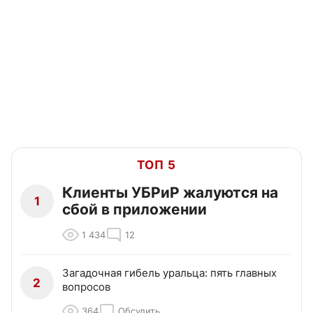
ТОП 5
Клиенты УБРиР жалуются на
1
сбой в приложении
1 434
12
Загадочная гибель уральца: пять главных
2
вопросов
364
Обсудить