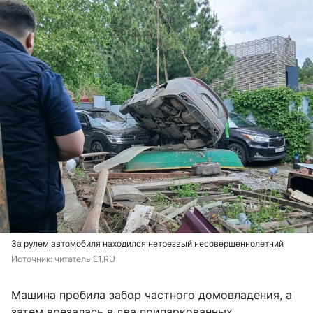
За рулем автомобиля находился нетрезвый несовершеннолетний
Источник: 
читатель E1.RU
Машина пробила забор частного домовладения, а
затем врезалась в два припаркованных