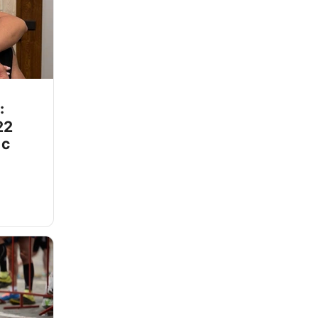
:
22
 с