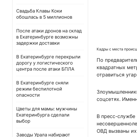
Свадьба Клавы Коки
обошлась в 5 миллионов
После атаки дронов на склад
в Екатеринбурге возможны
задержки доставки
Кадры с места проис
В Екатеринбурге перекрыли
По предваритель
дорогу у логистического
квадратных мет
центра после атаки БПЛА
отравиться угар
В Екатеринбурге сняли
режим беспилотной
Злоумышленники 
опасности
соцсетях. Имен
Цветы для мамы: мужчины
Екатеринбурга сделали
В пресс-службе 
выбор
несовершенноле
ОВД вызваны их
Заводы Урала набирают