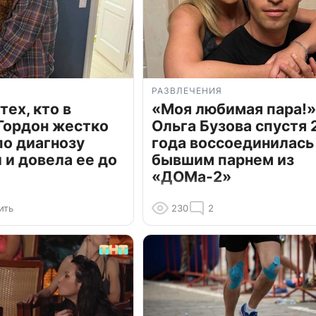
РАЗВЛЕЧЕНИЯ
тех, кто в
«Моя любимая пара!»
Гордон жестко
Ольга Бузова спустя 
по диагнозу
года воссоединилась
и довела ее до
бывшим парнем из
«ДОМа-2»
ить
230
2