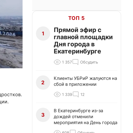
ТОП 5
Прямой эфир с
1
главной площадки
Дня города в
Екатеринбурге
1 357
Обсудить
Клиенты УБРиР жалуются на
2
сбой в приложении
дростков.
1 339
12
ции.
В Екатеринбурге из-за
3
дождей отменили
мероприятия на День города
608
Обсудить