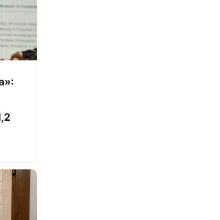
а»:
,2