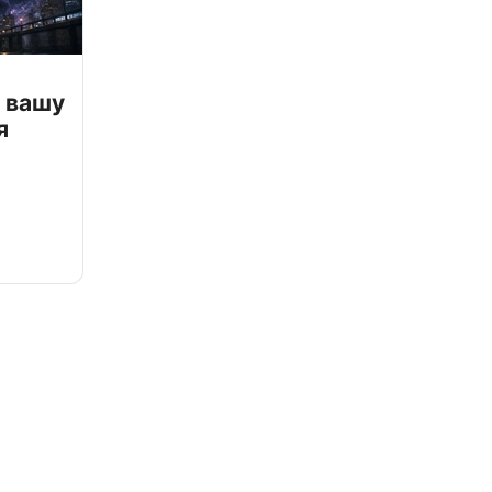
 вашу
я