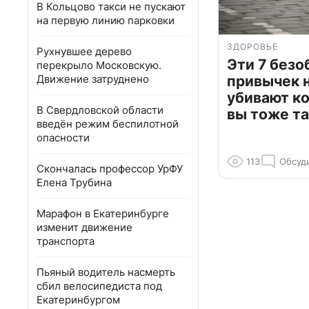
В Кольцово такси не пускают
на первую линию парковки
ЗДОРОВЬЕ
Рухнувшее дерево
Эти 7 без
перекрыло Московскую.
Движение затруднено
привычек 
убивают к
В Свердловской области
вы тоже та
введён режим беспилотной
опасности
113
Обсуд
Скончалась профессор УрФУ
Елена Трубина
Марафон в Екатеринбурге
изменит движение
транспорта
Пьяный водитель насмерть
сбил велосипедиста под
Екатеринбургом