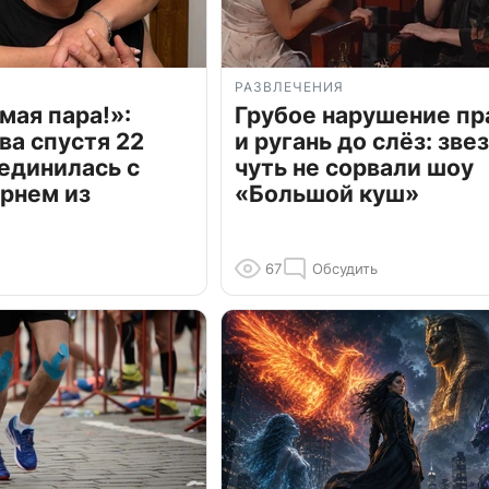
РАЗВЛЕЧЕНИЯ
мая пара!»:
Грубое нарушение пр
ва спустя 22
и ругань до слёз: зве
единилась с
чуть не сорвали шоу
рнем из
«Большой куш»
67
Обсудить