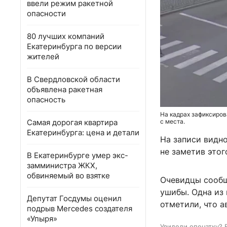
ввели режим ракетной
опасности
80 лучших компаний
Екатеринбурга по версии
жителей
В Свердловской области
объявлена ракетная
опасность
На кадрах зафиксиров
Самая дорогая квартира
с места.
Екатеринбурга: цена и детали
На записи видно
не заметив этог
В Екатеринбурге умер экс-
замминистра ЖКХ,
обвиняемый во взятке
Очевидцы сообщ
ушибы. Одна из 
Депутат Госдумы оценил
отметили, что а
подрыв Mercedes создателя
«Упыря»
Увидели опечатку? 