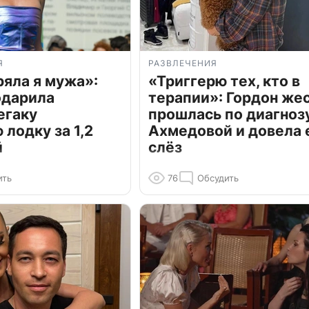
Я
РАЗВЛЕЧЕНИЯ
ряла я мужа»:
«Триггерю тех, кто в
одарила
терапии»: Гордон же
егаку
прошлась по диагноз
лодку за 1,2
Ахмедовой и довела 
й
слёз
ить
76
Обсудить