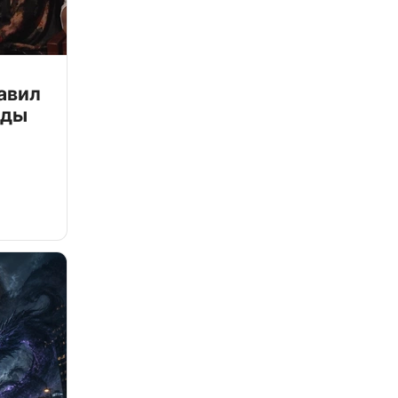
авил
зды