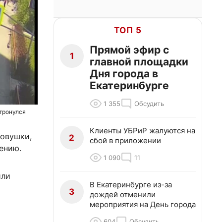
ТОП 5
Прямой эфир с
1
главной площадки
Дня города в
Екатеринбурге
1 355
Обсудить
 тронулся
Клиенты УБРиР жалуются на
ковушки,
2
сбой в приложении
ению.
1 090
11
или
В Екатеринбурге из-за
3
дождей отменили
мероприятия на День города
604
Обсудить