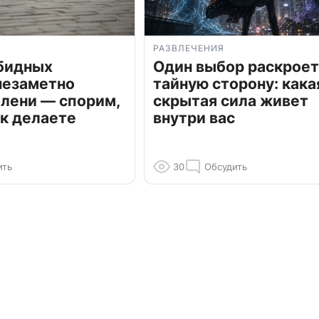
РАЗВЛЕЧЕНИЯ
обидных
Один выбор раскроет
незаметно
тайную сторону: кака
олени — спорим,
скрытая сила живет
к делаете
внутри вас
ить
30
Обсудить