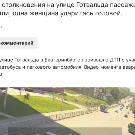
е столкновения на улице Готвальда пасса
али, одна женщина ударилась головой.
11
 комментарий
 улице Готвальда в Екатеринбурге произошло ДТП с уч
автобуса и легкового автомобиля. Видео момента авар
и.