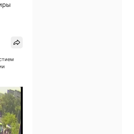
жиры
астием
ии