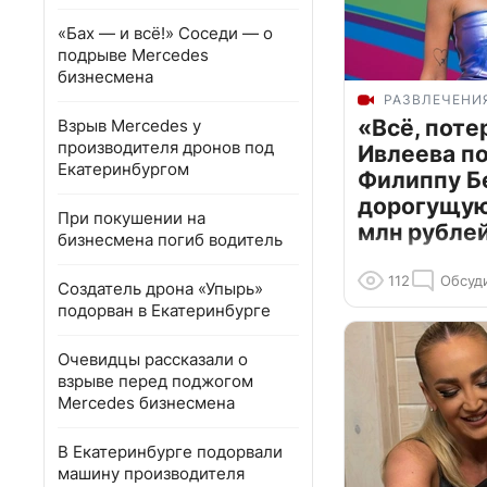
«Бах — и всё!» Соседи — о
подрыве Mercedes
бизнесмена
РАЗВЛЕЧЕНИ
«Всё, поте
Взрыв Mercedes у
производителя дронов под
Ивлеева п
Екатеринбургом
Филиппу Б
дорогущую 
При покушении на
млн рубле
бизнесмена погиб водитель
112
Обсуд
Создатель дрона «Упырь»
подорван в Екатеринбурге
Очевидцы рассказали о
взрыве перед поджогом
Mercedes бизнесмена
В Екатеринбурге подорвали
машину производителя