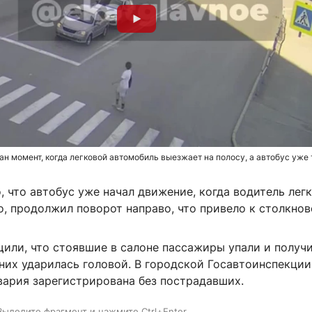
ан момент, когда легковой автомобиль выезжает на полосу, а автобус уже
, что автобус уже начал движение, когда водитель лег
о, продолжил поворот направо, что привело к столкнов
или, что стоявшие в салоне пассажиры упали и получ
них ударилась головой. В городской Госавтоинспекции
вария зарегистрирована без пострадавших.
Выделите фрагмент и нажмите Ctrl+Enter