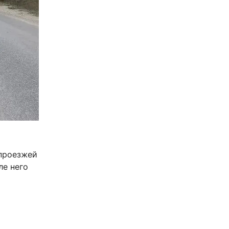
 проезжей
ле него