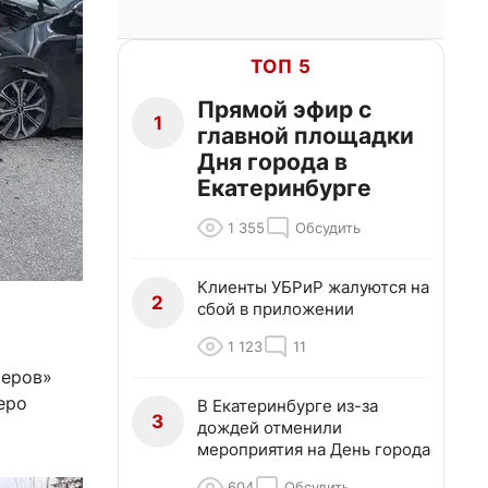
ТОП 5
Прямой эфир с
1
главной площадки
Дня города в
Екатеринбурге
1 355
Обсудить
Клиенты УБРиР жалуются на
2
сбой в приложении
1 123
11
Серов»
еро
В Екатеринбурге из-за
3
дождей отменили
мероприятия на День города
604
Обсудить