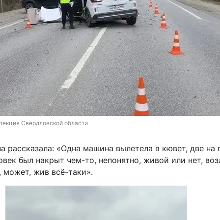
пекция Свердловской области
а рассказала: «Одна машина вылетела в кювет, две на
овек был накрыт чем-то, непонятно, живой или нет, воз
 может, жив всё-таки».