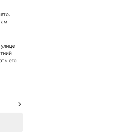
ято.
там
 улице
етний
ать его