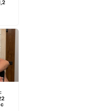
,2
:
22
 с