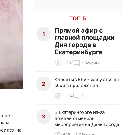
ТОП 5
Прямой эфир с
1
главной площадки
Дня города в
Екатеринбурге
1 356
Обсудить
Клиенты УБРиР жалуются на
2
сбой в приложении
1 194
11
В Екатеринбурге из-за
зошёл
3
дождей отменили
ля и
мероприятия на День города
осился на
606
Обсудить