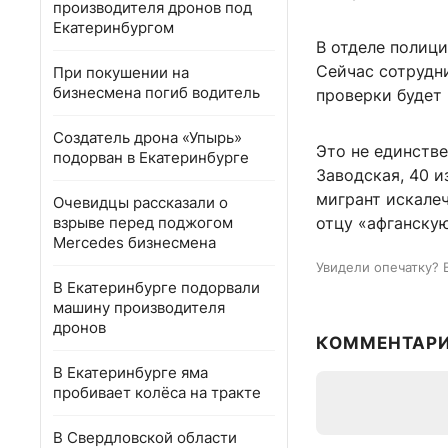
производителя дронов под
Екатеринбургом
В отделе полици
Сейчас сотрудн
При покушении на
бизнесмена погиб водитель
проверки будет
Создатель дрона «Упырь»
Это не единстве
подорван в Екатеринбурге
Заводская, 40 и
мигрант искалеч
Очевидцы рассказали о
взрыве перед поджогом
отцу «афганскую
Mercedes бизнесмена
Увидели опечатку? 
В Екатеринбурге подорвали
машину производителя
дронов
КОММЕНТАР
В Екатеринбурге яма
пробивает колёса на тракте
В Свердловской области