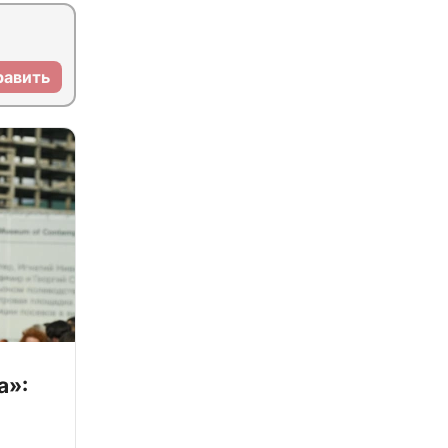
равить
а»: