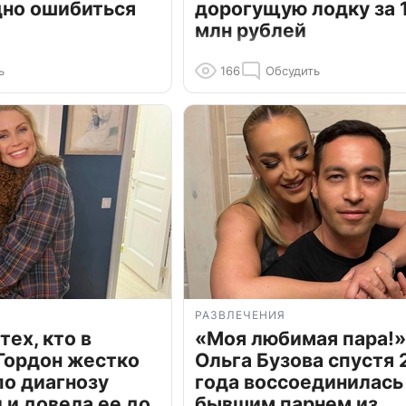
дно ошибиться
дорогущую лодку за 1
млн рублей
ь
166
Обсудить
РАЗВЛЕЧЕНИЯ
тех, кто в
«Моя любимая пара!»
Гордон жестко
Ольга Бузова спустя 
по диагнозу
года воссоединилась
и довела ее до
бывшим парнем из