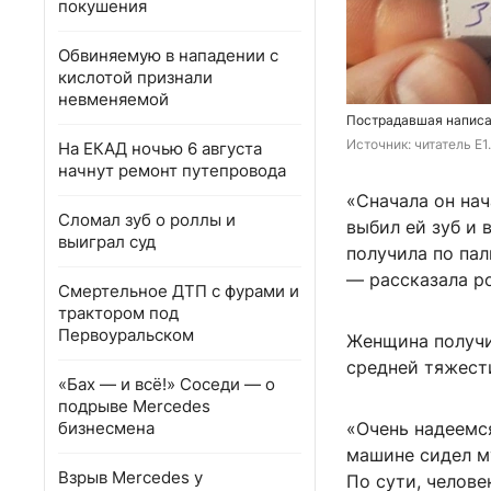
покушения
Обвиняемую в нападении с
кислотой признали
невменяемой
Пострадавшая написа
Источник: 
читатель E1
На ЕКАД ночью 6 августа
начнут ремонт путепровода
«Сначала он нач
Сломал зуб о роллы и
выбил ей зуб и 
выиграл суд
получила по пал
— рассказала р
Смертельное ДТП с фурами и
трактором под
Первоуральском
Женщина получи
средней тяжести
«Бах — и всё!» Соседи — о
подрыве Mercedes
бизнесмена
«Очень надеемся
машине сидел м
Взрыв Mercedes у
По сути, челове