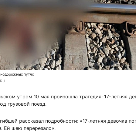
знодорожных путях
.RU
льском утром 10 мая произошла трагедия: 17-летняя д
под грузовой поезд.
гибшей рассказал подробности: «17-летняя девочка по
я. Ей шею перерезало».