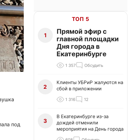
ТОП 5
Прямой эфир с
1
главной площадки
Дня города в
Екатеринбурге
1 357
Обсудить
Клиенты УБРиР жалуются на
2
сбой в приложении
евушка
1 316
12
В Екатеринбурге из-за
3
дождей отменили
пала под
мероприятия на День города
608
Обсудить