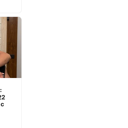
:
22
 с