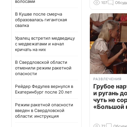
волосами
107
Обсуд
В Кушве после смерча
образовалась гигантская
свалка
Уралец встретил медведицу
с медвежатами и начал
кричать на них
В Свердловской области
отменили режим ракетной
опасности
РАЗВЛЕЧЕНИЯ
Грубое на
Рейдер Федулев вернулся в
Екатеринбург после 20 лет
и ругань д
чуть не со
Режим ракетной опасности
«Большой 
введен в Свердловской
области: инструкция
72
Обсуди