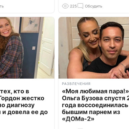
ть
225
Обсудить
РАЗВЛЕЧЕНИЯ
тех, кто в
«Моя любимая пара!»
Гордон жестко
Ольга Бузова спустя 
по диагнозу
года воссоединилась
и довела ее до
бывшим парнем из
«ДОМа-2»