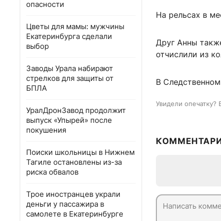
опасности
На рельсах в м
Цветы для мамы: мужчины
Екатеринбурга сделали
Друг Анны также
выбор
отчислили из к
Заводы Урала набирают
стрелков для защиты от
В Следственном
БПЛА
Увидели опечатку? 
УралДронЗавод продолжит
выпуск «Упырей» после
покушения
КОММЕНТАР
Поиски школьницы в Нижнем
Тагиле остановлены из-за
риска обвалов
Трое иностранцев украли
деньги у пассажира в
самолете в Екатеринбурге