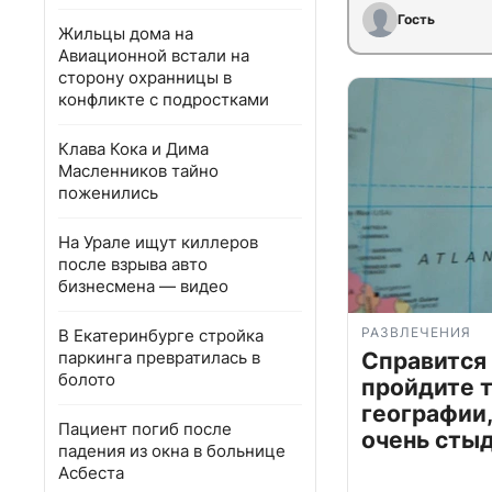
Гость
Жильцы дома на
Авиационной встали на
сторону охранницы в
конфликте с подростками
Клава Кока и Дима
Масленников тайно
поженились
На Урале ищут киллеров
после взрыва авто
бизнесмена — видео
РАЗВЛЕЧЕНИЯ
В Екатеринбурге стройка
паркинга превратилась в
Справится
болото
пройдите т
географии,
Пациент погиб после
очень сты
падения из окна в больнице
Асбеста