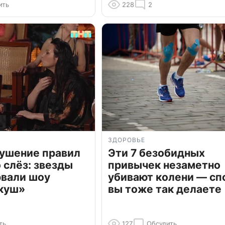
ить
228
2
ЗДОРОВЬЕ
рушение правил
Эти 7 безобидных
о слёз: звезды
привычек незаметно
рвали шоу
убивают колени — сп
куш»
вы тоже так делаете
ть
127
Обсудить