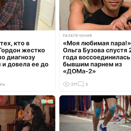
РАЗВЛЕЧЕНИЯ
тех, кто в
«Моя любимая пара!»
Гордон жестко
Ольга Бузова спустя 
по диагнозу
года воссоединилась
и довела ее до
бывшим парнем из
«ДОМа-2»
ить
271
3