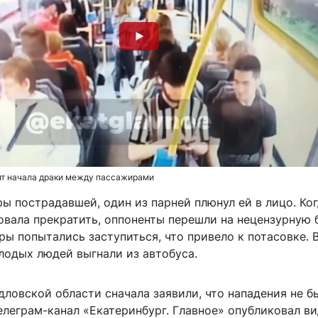
нт начала драки между пассажирами
ы пострадавшей, один из парней плюнул ей в лицо. Ко
овала прекратить, оппоненты перешли на нецензурную 
ы попытались заступиться, что привело к потасовке. В
лодых людей выгнали из автобуса.
ловской области сначала заявили, что нападения не б
леграм-канал «Екатеринбург. Главное» опубликовал ви