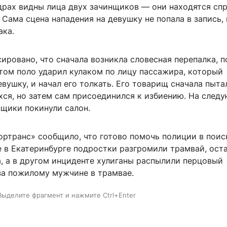
драх видны лица двух зачинщиков — они находятся спр
 Сама сцена нападения на девушку не попала в запись, 
ака.
ировано, что сначала возникла словесная перепалка, п
том поло ударил кулаком по лицу пассажира, который
евушку, и начал его толкать. Его товарищ сначала пыта
хся, но затем сам присоединился к избиению. На след
нщики покинули салон.
ортранс» сообщило, что готово помочь полиции в поис
е в Екатеринбурге подростки разгромили трамвай, ост
а, а в другом инциденте хулиганы распылили перцовый
за пожилому мужчине в трамвае.
Выделите фрагмент и нажмите Ctrl+Enter