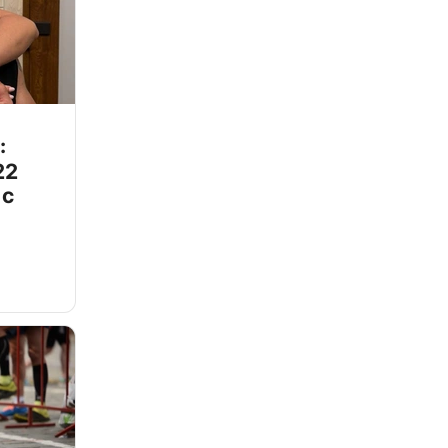
:
22
 с