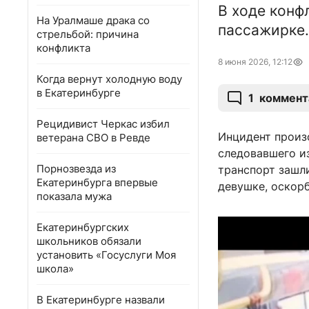
В ходе конф
На Уралмаше драка со
пассажирке.
стрельбой: причина
конфликта
8 июня 2026, 12:12
Когда вернут холодную воду
в Екатеринбурге
1
коммент
Рецидивист Черкас избил
Инцидент произо
ветерана СВО в Ревде
следовавшего и
Порнозвезда из
транспорт зашл
Екатеринбурга впервые
девушке, оскорб
показала мужа
Екатеринбургских
школьников обязали
установить «Госуслуги Моя
школа»
В Екатеринбурге назвали