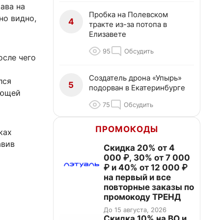
ава на
Пробка на Полевском
но видно,
4
тракте из-за потопа в
Елизавете
95
Обсудить
осле чего
Создатель дрона «Упырь»
лся
5
подорван в Екатеринбурге
ующей
75
Обсудить
ПРОМОКОДЫ
ках
авив
Скидка 20% от 4
000 ₽, 30% от 7 000
₽ и 40% от 12 000 ₽
на первый и все
повторные заказы по
промокоду ТРЕНД
До 15 августа, 2026
Скидка 10% на ВО и