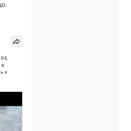
цо
 64,
 в
ь к