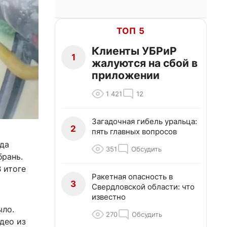
ТОП 5
Клиенты УБРиР
1
жалуются на сбой в
приложении
1 421
12
Загадочная гибель уральца:
2
пять главных вопросов
гда
351
Обсудить
брань.
 итоге
Ракетная опасность в
3
Свердловской области: что
известно
ыло.
270
Обсудить
део из