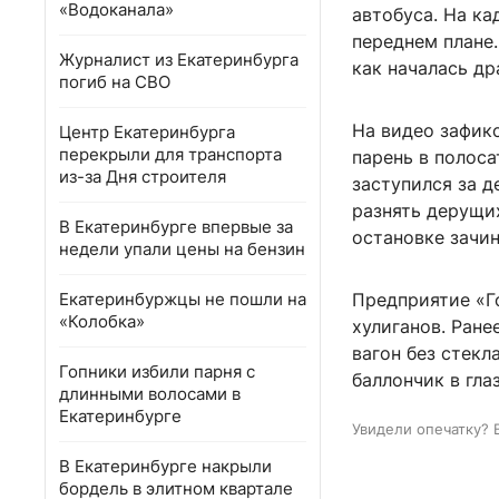
«Водоканала»
автобуса. На ка
переднем плане.
Журналист из Екатеринбурга
как началась др
погиб на СВО
На видео зафикс
Центр Екатеринбурга
перекрыли для транспорта
парень в полоса
из-за Дня строителя
заступился за д
разнять дерущи
В Екатеринбурге впервые за
остановке зачи
недели упали цены на бензин
Екатеринбуржцы не пошли на
Предприятие «Г
«Колобка»
хулиганов. Ране
вагон без стекл
Гопники избили парня с
баллончик в гла
длинными волосами в
Екатеринбурге
Увидели опечатку? 
В Екатеринбурге накрыли
бордель в элитном квартале