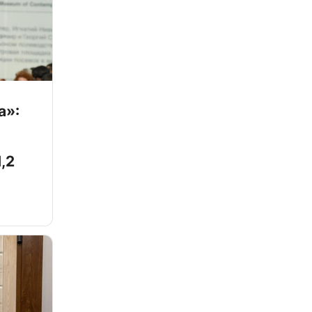
а»:
,2