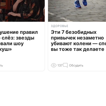
ЗДОРОВЬЕ
рушение правил
Эти 7 безобидных
о слёз: звезды
привычек незаметно
рвали шоу
убивают колени — сп
куш»
вы тоже так делаете
ть
137
Обсудить