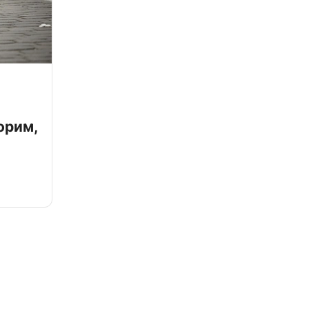
орим,