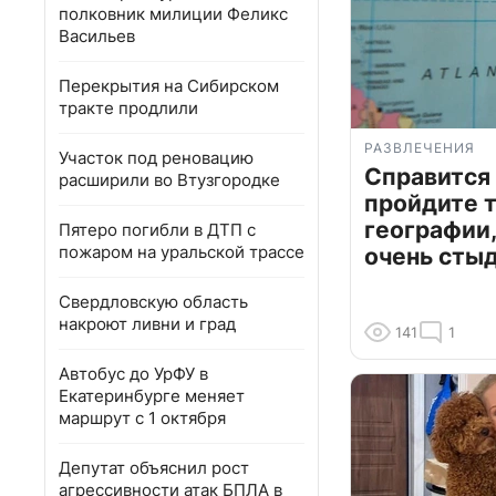
полковник милиции Феликс
Васильев
Перекрытия на Сибирском
тракте продлили
РАЗВЛЕЧЕНИЯ
Участок под реновацию
Справится
расширили во Втузгородке
пройдите т
географии,
Пятеро погибли в ДТП с
пожаром на уральской трассе
очень сты
Свердловскую область
накроют ливни и град
141
1
Автобус до УрФУ в
Екатеринбурге меняет
маршрут с 1 октября
Депутат объяснил рост
агрессивности атак БПЛА в