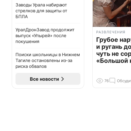
Заводы Урала набирают
стрелков для защиты от
БПЛА
УралДронЗавод продолжит
РАЗВЛЕЧЕНИЯ
выпуск «Упырей» после
Грубое на
покушения
и ругань д
чуть не со
Поиски школьницы в Нижнем
«Большой 
Тагиле остановлены из-за
риска обвалов
Все новости
76
Обсуди