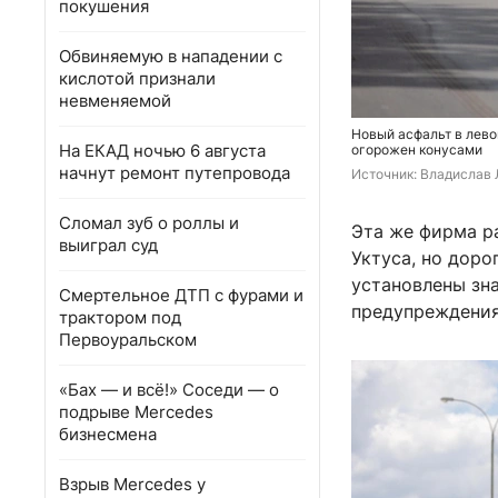
покушения
Обвиняемую в нападении с
кислотой признали
невменяемой
Новый асфальт в лево
На ЕКАД ночью 6 августа
огорожен конусами
начнут ремонт путепровода
Источник: 
Владислав 
Сломал зуб о роллы и
Эта же фирма р
выиграл суд
Уктуса, но доро
установлены зна
Смертельное ДТП с фурами и
предупреждения
трактором под
Первоуральском
«Бах — и всё!» Соседи — о
подрыве Mercedes
бизнесмена
Взрыв Mercedes у