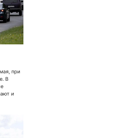
мая, при
е. В
ие
лают и