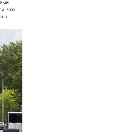
овый
и, что
ано.