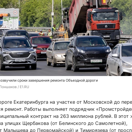
 озвучили сроки завершения ремонта Объездной дороги
Лоншаков / E1.RU
роге Екатеринбурга на участке от Московской до пер
ся ремонт. Работы выполняет подрядчик «Промстройде
иципальный контракт на 263 миллиона рублей. В этот 
на улицах Щербакова (от Белинского до Самолетной),
от Малышева до Первомайской) и Тимирязева (от просп