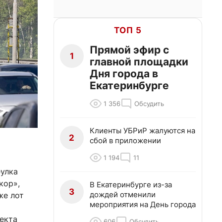
ТОП 5
Прямой эфир с
1
главной площадки
Дня города в
Екатеринбурге
1 356
Обсудить
Клиенты УБРиР жалуются на
2
сбой в приложении
1 194
11
еулка
кор»,
В Екатеринбурге из-за
3
дождей отменили
же лот
мероприятия на День города
екта
606
Обсудить