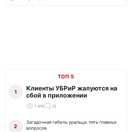
ТОП 5
Клиенты УБРиР жалуются на
1
сбой в приложении
1 418
12
Загадочная гибель уральца: пять главных
2
вопросов