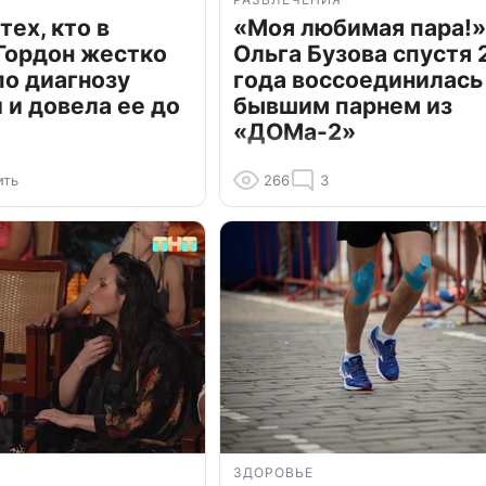
тех, кто в
«Моя любимая пара!»
Гордон жестко
Ольга Бузова спустя 
по диагнозу
года воссоединилась
и довела ее до
бывшим парнем из
«ДОМа-2»
ить
266
3
ЗДОРОВЬЕ