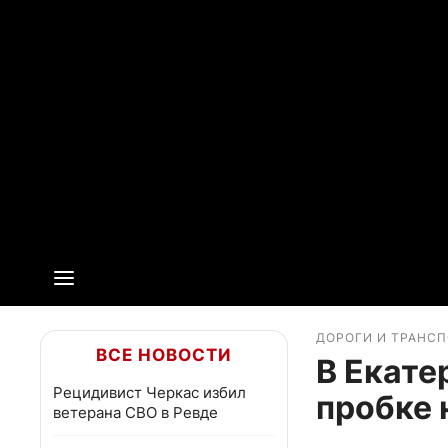
ДОРОГИ И ТРАНС
ВСЕ НОВОСТИ
В Екате
Рецидивист Черкас избил
пробке 
ветерана СВО в Ревде