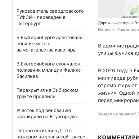
Руководитель свердловского
ГУФСИН переведен в
Петербург
Дорожный затор на В
Источник: 
Яндекс кар
В Екатеринбурге арестовали
обвиняемого в
В администрации
вымогательстве квартиры
улицы Фучика д
В Екатеринбурге скончался
полковник милиции Феликс
В 2026 году в Е
Васильев
миллиарда рубл
отремонтируют 
Перекрытия на Сибирском
жизни». Одной 
тракте продлили
перед микрора
Участок под реновацию
Увидели опечатку? 
расширили во Втузгородке
Пятеро погибли в ДТП с
пожаром на уральской трассе
КОММЕНТАР