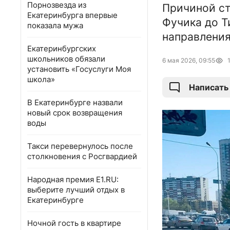
Порнозвезда из
Причиной ст
Екатеринбурга впервые
Фучика до Т
показала мужа
направления
Екатеринбургских
школьников обязали
6 мая 2026, 09:55
установить «Госуслуги Моя
школа»
Написать
В Екатеринбурге назвали
новый срок возвращения
воды
Такси перевернулось после
столкновения с Росгвардией
Народная премия E1.RU:
выберите лучший отдых в
Екатеринбурге
Ночной гость в квартире