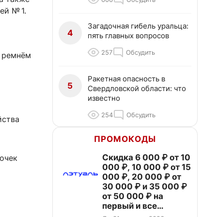
ей № 1.
Загадочная гибель уральца:
4
пять главных вопросов
257
Обсудить
м ремнём
Ракетная опасность в
5
Свердловской области: что
известно
254
Обсудить
йства
ПРОМОКОДЫ
Скидка 6 000 ₽ от 10
точек
000 ₽, 10 000 ₽ от 15
000 ₽, 20 000 ₽ от
30 000 ₽ и 35 000 ₽
от 50 000 ₽ на
первый и все
повторные заказы по