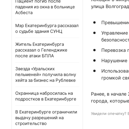
Пациент погиб после
улица Волгогра
падения из окна в больнице
Асбеста
Превышение
Мэр Екатеринбурга рассказал
о судьбе здания СУНЦ
Управление
безопаснос
Житель Екатеринбурга
рассказал о Геленджике
Перевозка 
после атаки БПЛА
Нарушение 
Звезда «Уральских
Использова
пельменей» получила волну
громкой свя
хейта за бизнес на Рублевке
Охранница набросилась на
Ранее, в начале
подростков в Екатеринбурге
города, которы
В Екатеринбурге ограничили
Увидели опечатку? 
выдачу разрешений на
строительство