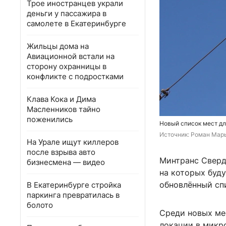
Трое иностранцев украли
деньги у пассажира в
самолете в Екатеринбурге
Жильцы дома на
Авиационной встали на
сторону охранницы в
конфликте с подростками
Клава Кока и Дима
Масленников тайно
поженились
Новый список мест дл
Источник: 
Роман Марь
На Урале ищут киллеров
после взрыва авто
Минтранс Сверд
бизнесмена — видео
на которых буд
обновлённый сп
В Екатеринбурге стройка
паркинга превратилась в
болото
Среди новых ме
локации в микр