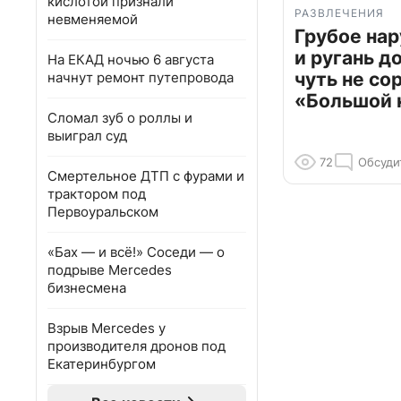
кислотой признали
РАЗВЛЕЧЕНИЯ
невменяемой
Грубое на
и ругань д
На ЕКАД ночью 6 августа
чуть не со
начнут ремонт путепровода
«Большой 
Сломал зуб о роллы и
выиграл суд
72
Обсуди
Смертельное ДТП с фурами и
трактором под
Первоуральском
«Бах — и всё!» Соседи — о
подрыве Mercedes
бизнесмена
Взрыв Mercedes у
производителя дронов под
Екатеринбургом