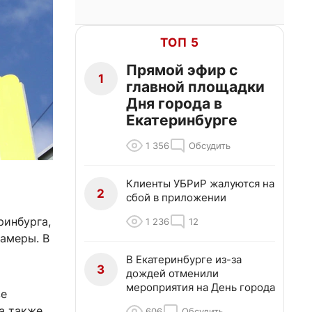
ТОП 5
Прямой эфир с
1
главной площадки
Дня города в
Екатеринбурге
1 356
Обсудить
Клиенты УБРиР жалуются на
2
сбой в приложении
ринбурга,
1 236
12
амеры. В
В Екатеринбурге из-за
3
дождей отменили
мероприятия на День города
ве
а также
606
Обсудить