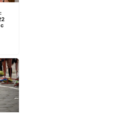
:
22
 с