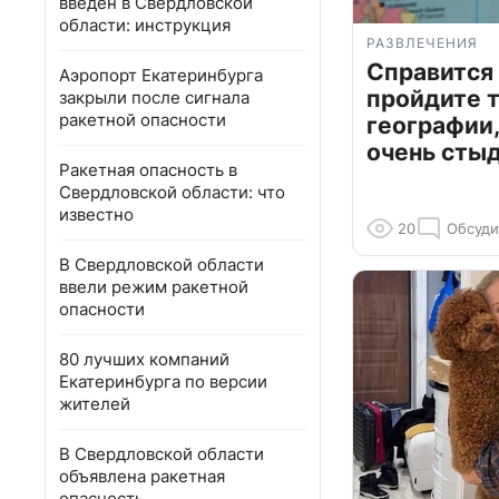
введен в Свердловской
области: инструкция
РАЗВЛЕЧЕНИЯ
Справится
Аэропорт Екатеринбурга
пройдите т
закрыли после сигнала
ракетной опасности
географии,
очень сты
Ракетная опасность в
Свердловской области: что
известно
20
Обсуди
В Свердловской области
ввели режим ракетной
опасности
80 лучших компаний
Екатеринбурга по версии
жителей
В Свердловской области
объявлена ракетная
опасность