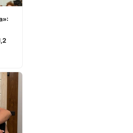
а»:
,2