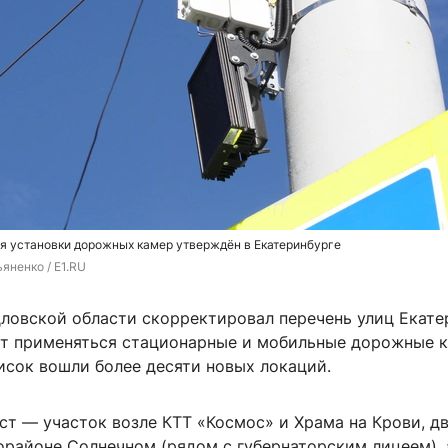
я установки дорожных камер утверждён в Екатеринбурге
яненко / E1.RU
ловской области скорректировал перечень улиц Екате
ут применяться стационарные и мобильные дорожные к
исок вошли более десяти новых локаций.
ст — участок возле КТТ «Космос» и Храма на Крови, д
орайоне Солнечном (рядом с губернаторским лицеем), 