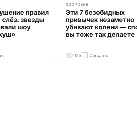
ЗДОРОВЬЕ
рушение правил
Эти 7 безобидных
о слёз: звезды
привычек незаметно
рвали шоу
убивают колени — сп
куш»
вы тоже так делаете
ть
125
Обсудить