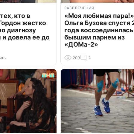
РАЗВЛЕЧЕНИЯ
тех, кто в
«Моя любимая пара!»
Гордон жестко
Ольга Бузова спустя 
по диагнозу
года воссоединилась
и довела ее до
бывшим парнем из
«ДОМа-2»
ить
209
2