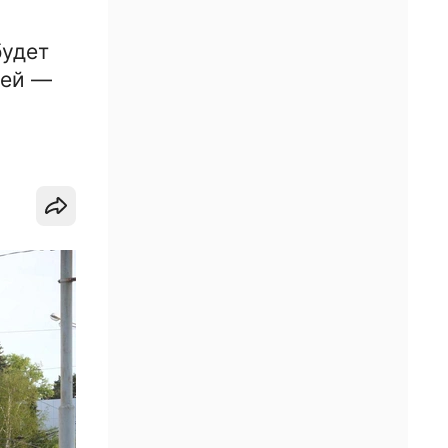
будет
лей —