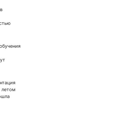
в
остью
 обучения
ут
ентация
» летом
ошла