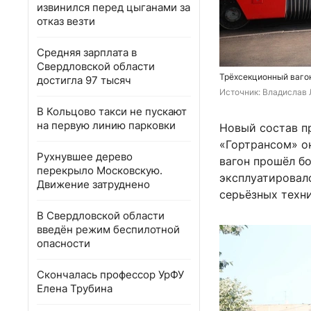
извинился перед цыганами за
отказ везти
Средняя зарплата в
Свердловской области
Трёхсекционный вагон
достигла 97 тысяч
Источник: 
Владислав 
В Кольцово такси не пускают
на первую линию парковки
Новый состав п
«Гортрансом» о
Рухнувшее дерево
вагон прошёл б
перекрыло Московскую.
эксплуатировал
Движение затруднено
серьёзных техн
В Свердловской области
введён режим беспилотной
опасности
Скончалась профессор УрФУ
Елена Трубина