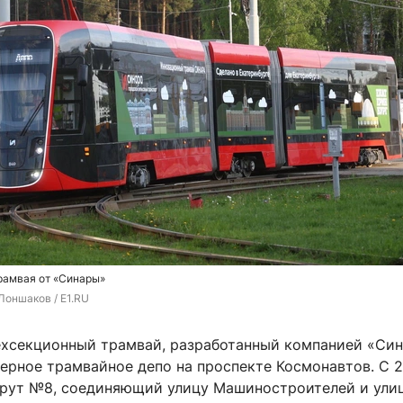
рамвая от «Синары»
Лоншаков / E1.RU
хсекционный трамвай, разработанный компанией «Син
ерное трамвайное депо на проспекте Космонавтов. С 2
рут №8, соединяющий улицу Машиностроителей и улиц