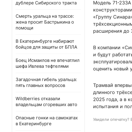
Модель 71-233А
дублере Сибирского тракта
конструкторами
Смерть уральца на трассе:
«Группу Синара
жена просит Бастрыкина о
трёхсекционным
помощи
расширения до 3
В Екатеринбурге набирают
бойцов для защиты от БПЛА
В компании «Си
и будут работат
Боец Исмаилов не впечатлил
эксплуатировал
шефа Ивлева тефтелями
оценить новый 
Загадочная гибель уральца:
Трамвай впервы
пять главных вопросов
длинного трёхс
Wildberries отказали
2025 года, а в 
владельцам сгоревших авто
испытания и по
Опасные гонки на самокатах
Увидели опечатку? 
в Екатеринбурге