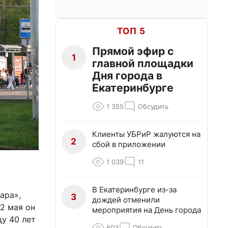
ТОП 5
Прямой эфир с
1
главной площадки
Дня города в
Екатеринбурге
1 355
Обсудить
Клиенты УБРиР жалуются на
2
сбой в приложении
1 039
11
В Екатеринбурге из-за
ара»,
3
дождей отменили
2 мая он
мероприятия на День города
у 40 лет
603
Обсудить