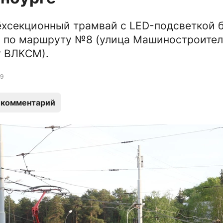
ёхсекционный трамвай с LED-подсветкой 
ь по маршруту №8 (улица Машиностроите
т ВЛКСМ).
9
 комментарий