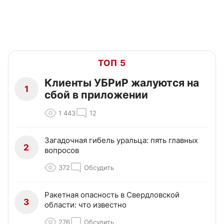
ТОП 5
Клиенты УБРиР жалуются на
1
сбой в приложении
1 443
12
Загадочная гибель уральца: пять главных
2
вопросов
372
Обсудить
Ракетная опасность в Свердловской
3
области: что известно
276
Обсудить