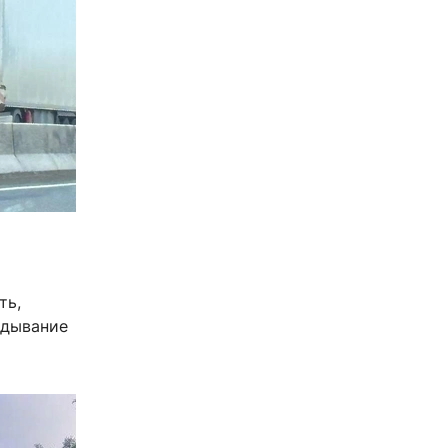
ть,
идывание