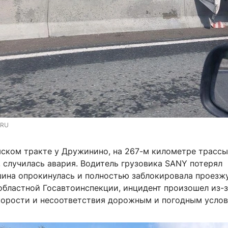
.RU
мском тракте у Дружинино, на 267-м километре трасс
 случилась авария. Водитель грузовика SANY потерял
шина опрокинулась и полностью заблокировала проезжу
областной Госавтоинспекции, инцидент произошел из-
корости и несоответствия дорожным и погодным услов