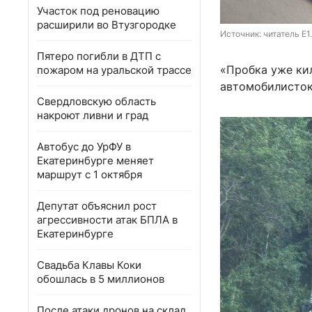
Участок под реновацию
расширили во Втузгородке
Источник: 
читатель E1
Пятеро погибли в ДТП с
«Пробка уже кил
пожаром на уральской трассе
автомобилисток
Свердловскую область
накроют ливни и град
Автобус до УрФУ в
Екатеринбурге меняет
маршрут с 1 октября
Депутат объяснил рост
агрессивности атак БПЛА в
Екатеринбурге
Свадьба Клавы Коки
обошлась в 5 миллионов
После атаки дронов на склад