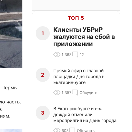
ТОП 5
Клиенты УБРиР
1
жалуются на сбой в
приложении
1 368
12
Прямой эфир с главной
2
площадки Дня города в
Екатеринбурге
ы Пермь
1 357
Обсудить
ю часть.
В Екатеринбурге из-за
за
3
дождей отменили
иям.
мероприятия на День города
608
Обсудить