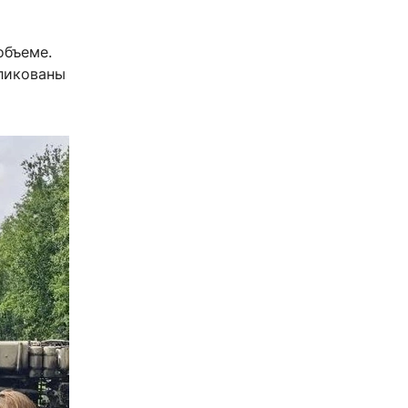
объеме.
бликованы