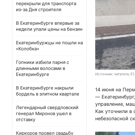
перекрыли для транспорта
из-за Дня строителя
В Екатеринбурге впервые за
недели упали цены на бензин
Екатеринбуржцы не пошли на
«Колобка»
Гопники избили парня с
длинными волосами в
Екатеринбурге
Источник: 
читатель E1
В Екатеринбурге накрыли
14 июня на Пер
бордель в элитном квартале
— Екатеринбург,
управление, ма
Легендарный свердловский
Как уточнили в 
генерал Миронов ушел в
небезопасной с
отставку
Киркоров провел свадьбу