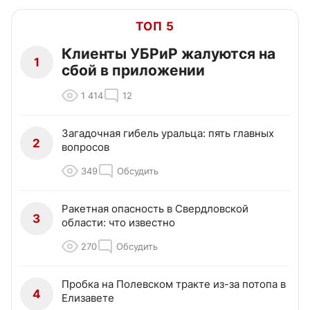
ТОП 5
Клиенты УБРиР жалуются на
1
сбой в приложении
1 414
12
Загадочная гибель уральца: пять главных
2
вопросов
349
Обсудить
Ракетная опасность в Свердловской
3
области: что известно
270
Обсудить
Пробка на Полевском тракте из-за потопа в
4
Елизавете