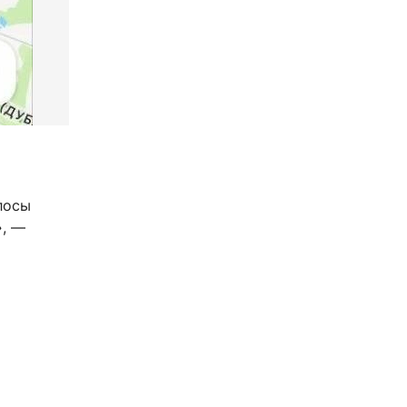
лосы
», —