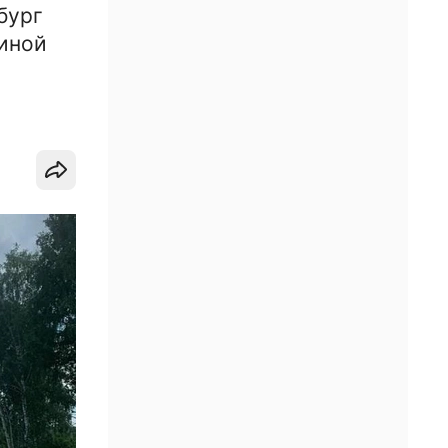
бург
линой