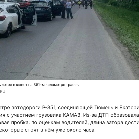
ылетел в кювет на 351-м километре трассы.
.RU
етре автодороги Р-351, соединяющей Тюмень и Екатери
ия с участием грузовика КАМАЗ. Из-за ДТП образовал
ая пробка: по оценкам водителей, длина затора дости
екоторые стоят в нём уже около часа.