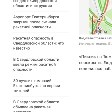
введен в Свердловской
области: инструкция
Аэропорт Екатеринбурга
закрыли после сигнала
ракетной опасности
Ракетная опасность в
Водители стояли в зат
Свердловской области: что
Источник: 
читатель E1
известно
«Пикник на Тюм
В Свердловской области
перекрыты. Люд
ввели режим ракетной
поделилась наб
опасности
80 лучших компаний
Екатеринбурга по версии
жителей
В Свердловской области
объявлена ракетная
опасность