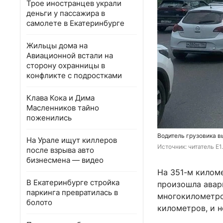
Трое иностранцев украли
деньги у пассажира в
самолете в Екатеринбурге
Жильцы дома на
Авиационной встали на
сторону охранницы в
конфликте с подростками
Клава Кока и Дима
Масленников тайно
поженились
Водитель грузовика в
На Урале ищут киллеров
Источник: 
читатель E1
после взрыва авто
бизнесмена — видео
На 351-м килом
В Екатеринбурге стройка
произошла авар
паркинга превратилась в
многокилометров
болото
километров, и н