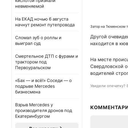
кислотой признали
невменяемой
На ЕКАД ночью 6 августа
начнут ремонт путепровода
Затор на Тюменском т
Другой очевидец
Сломал зуб о роллы и
выиграл суд
находится в кюв
Смертельное ДТП с фурами и
На месте проис
трактором под
Свердловской о
Первоуральском
водителей стро
«Бах — и всё!» Соседи — о
подрыве Mercedes
Увидели опечатку? 
бизнесмена
Взрыв Mercedes у
КОММЕНТАР
производителя дронов под
Екатеринбургом