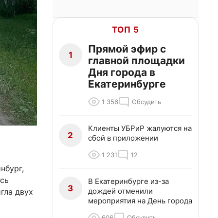
ТОП 5
Прямой эфир с
1
главной площадки
Дня города в
Екатеринбурге
1 356
Обсудить
Клиенты УБРиР жалуются на
2
сбой в приложении
1 231
12
нбург,
ась
В Екатеринбурге из-за
3
дождей отменили
гла двух
мероприятия на День города
606
Обсудить