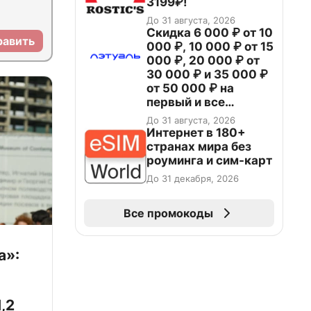
3199₽!
До 31 августа, 2026
Скидка 6 000 ₽ от 10
равить
000 ₽, 10 000 ₽ от 15
000 ₽, 20 000 ₽ от
30 000 ₽ и 35 000 ₽
от 50 000 ₽ на
первый и все
повторные заказы по
До 31 августа, 2026
промокоду НАБЕРИ
Интернет в 180+
странах мира без
роуминга и сим-карт
До 31 декабря, 2026
Все промокоды
а»:
,2