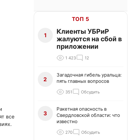
ТОП 5
Клиенты УБРиР
1
жалуются на сбой в
приложении
1 423
12
Загадочная гибель уральца:
2
пять главных вопросов
351
Обсудить
Ракетная опасность в
и
3
Свердловской области: что
ят все
известно
виях.
270
Обсудить