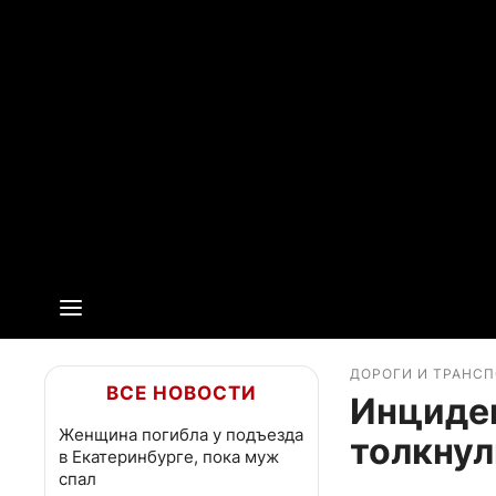
ДОРОГИ И ТРАНС
ВСЕ НОВОСТИ
Инциден
Женщина погибла у подъезда
толкнул
в Екатеринбурге, пока муж
спал