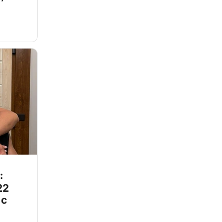
:
22
 с