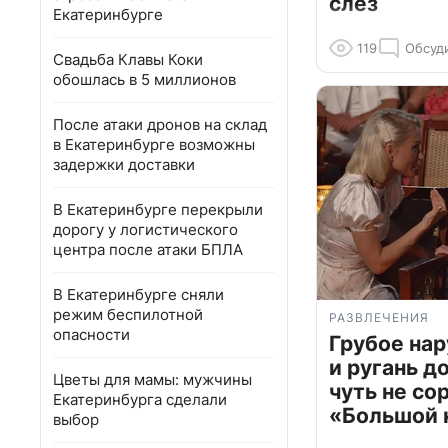
слёз
Екатеринбурге
119
Обсуд
Свадьба Клавы Коки
обошлась в 5 миллионов
После атаки дронов на склад
в Екатеринбурге возможны
задержки доставки
В Екатеринбурге перекрыли
дорогу у логистического
центра после атаки БПЛА
В Екатеринбурге сняли
режим беспилотной
РАЗВЛЕЧЕНИЯ
опасности
Грубое на
и ругань д
Цветы для мамы: мужчины
чуть не со
Екатеринбурга сделали
«Большой 
выбор