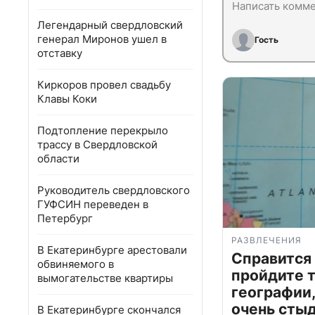
Легендарный свердловский
генерал Миронов ушел в
Гость
отставку
Киркоров провел свадьбу
Клавы Коки
Подтопление перекрыло
трассу в Свердловской
области
Руководитель свердловского
ГУФСИН переведен в
Петербург
РАЗВЛЕЧЕНИЯ
В Екатеринбурге арестовали
Справится
обвиняемого в
пройдите т
вымогательстве квартиры
географии,
очень сты
В Екатеринбурге скончался