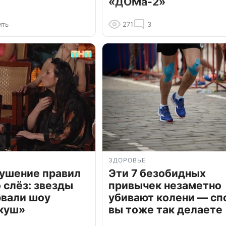
«ДОМа-2»
ить
271
3
ЗДОРОВЬЕ
рушение правил
Эти 7 безобидных
о слёз: звезды
привычек незаметно
рвали шоу
убивают колени — сп
куш»
вы тоже так делаете