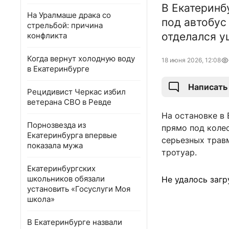
В Екатеринб
На Уралмаше драка со
под автобус
стрельбой: причина
отделался у
конфликта
Когда вернут холодную воду
18 июня 2026, 12:08
в Екатеринбурге
Написать
Рецидивист Черкас избил
ветерана СВО в Ревде
На остановке в 
Порнозвезда из
прямо под колес
Екатеринбурга впервые
серьезных травм
показала мужа
тротуар.
Екатеринбургских
школьников обязали
Не удалось загр
установить «Госуслуги Моя
школа»
В Екатеринбурге назвали