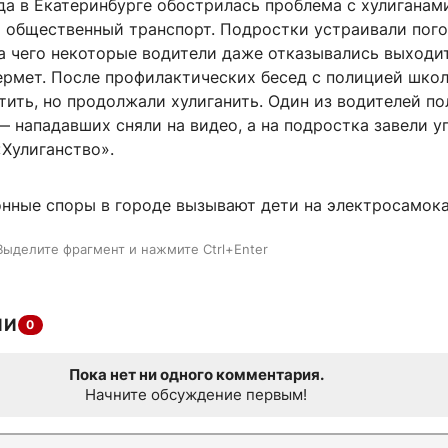
а в Екатеринбурге обострилась проблема с хулиганам
общественный транспорт. Подростки устраивали пого
а чего некоторые водители даже отказывались выходи
ермет. После профилактических бесед с полицией шко
ить, но продолжали хулиганить. Один из водителей по
— нападавших сняли на видео, а на подростка завели у
«Хулиганство».
нные споры в городе вызывают дети на электросамока
Выделите фрагмент и нажмите Ctrl+Enter
ИИ
0
Пока нет ни одного комментария.
Начните обсуждение первым!