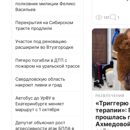
полковник милиции Феликс
Васильев
141
1
Перекрытия на Сибирском
тракте продлили
Участок под реновацию
расширили во Втузгородке
Пятеро погибли в ДТП с
пожаром на уральской трассе
Свердловскую область
накроют ливни и град
РАЗВЛЕЧЕНИЯ
Автобус до УрФУ в
«Триггерю 
Екатеринбурге меняет
терапии»: 
маршрут с 1 октября
прошлась 
Депутат объяснил рост
Ахмедовой 
агрессивности атак БПЛА в