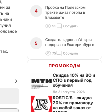
и,
ни за
Пробка на Полевском
4
тракте из-за потопа в
ть на
Елизавете
льники
лучил
95
Обсудить
головное
Создатель дрона «Упырь»
5
подорван в Екатеринбурге
тах.
75
Обсудить
ПРОМОКОДЫ
Скидка 10% на ВО и
СПО в первый год
обучения
До 31 августа, 2026
ROSTIC'S - скидка
20% по промокоду
на любой заказ от