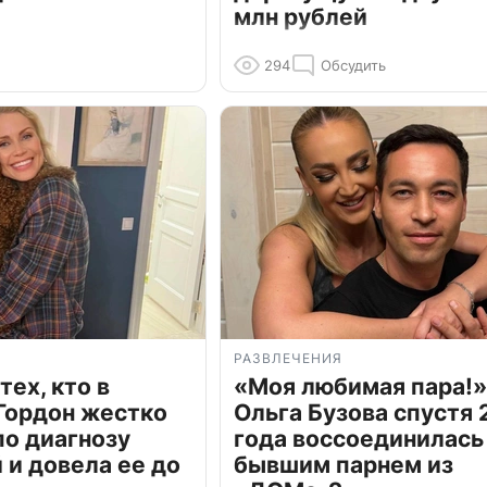
млн рублей
294
Обсудить
РАЗВЛЕЧЕНИЯ
тех, кто в
«Моя любимая пара!»
Гордон жестко
Ольга Бузова спустя 
по диагнозу
года воссоединилась
и довела ее до
бывшим парнем из