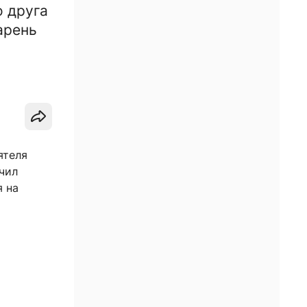
о друга
арень
ятеля
чил
я на