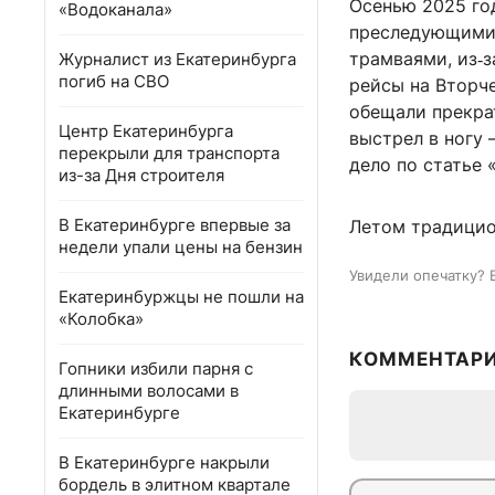
Осенью 2025 год
«Водоканала»
преследующими 
трамваями, из‑з
Журналист из Екатеринбурга
погиб на СВО
рейсы на Вторч
обещали прекрат
Центр Екатеринбурга
выстрел в ногу 
перекрыли для транспорта
дело по статье 
из-за Дня строителя
В Екатеринбурге впервые за
Летом традицио
недели упали цены на бензин
Увидели опечатку? 
Екатеринбуржцы не пошли на
«Колобка»
КОММЕНТАР
Гопники избили парня с
длинными волосами в
Екатеринбурге
В Екатеринбурге накрыли
бордель в элитном квартале