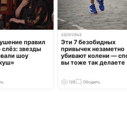
ЗДОРОВЬЕ
рушение правил
Эти 7 безобидных
о слёз: звезды
привычек незаметно
рвали шоу
убивают колени — сп
куш»
вы тоже так делаете
ть
129
Обсудить