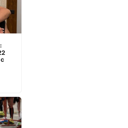
:
22
 с