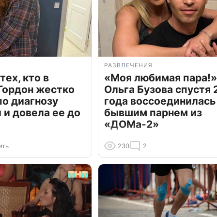
РАЗВЛЕЧЕНИЯ
тех, кто в
«Моя любимая пара!»
Гордон жестко
Ольга Бузова спустя 
по диагнозу
года воссоединилась
и довела ее до
бывшим парнем из
«ДОМа-2»
ить
230
2