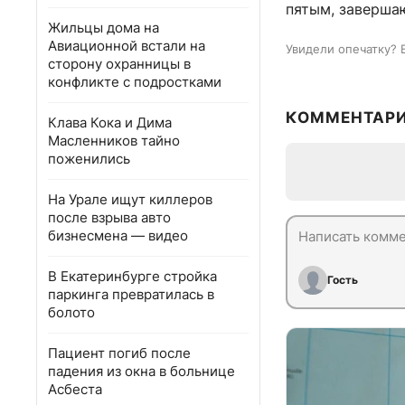
пятым, заверша
Жильцы дома на
Авиационной встали на
Увидели опечатку? 
сторону охранницы в
конфликте с подростками
КОММЕНТАР
Клава Кока и Дима
Масленников тайно
поженились
На Урале ищут киллеров
после взрыва авто
бизнесмена — видео
В Екатеринбурге стройка
Гость
паркинга превратилась в
болото
Пациент погиб после
падения из окна в больнице
Асбеста