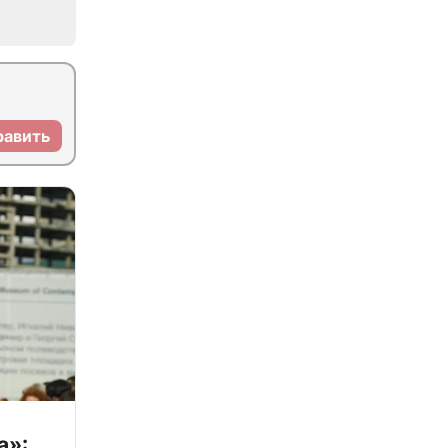
равить
а»: