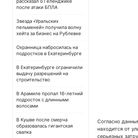
рассказал о Геленджике
после атаки БПЛА
Звезда «Уральских
пельменей» получила волну
хейта за бизнес на Рублевке
Охранница набросилась на
подростков в Екатеринбурге
В Екатеринбурге ограничили
выдачу разрешений на
строительство
В Арамиле пропал 16-летний
подросток с длинными
волосами
В Кушве после смерча
Согласно данны
образовалась гигантская
находится от у
свалка
серьезных затру