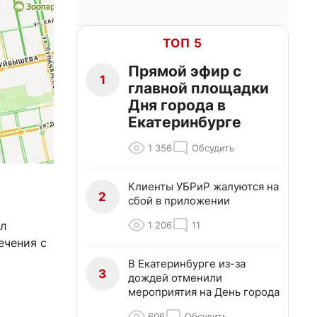
ТОП 5
Прямой эфир с
1
главной площадки
Дня города в
Екатеринбурге
1 356
Обсудить
Клиенты УБРиР жалуются на
2
сбой в приложении
ал
1 206
11
ечения с
В Екатеринбурге из-за
3
дождей отменили
мероприятия на День города
606
Обсудить