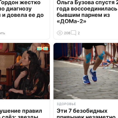
Гордон жестко
Ольга Бузова спустя 
по диагнозу
года воссоединилась
и довела ее до
бывшим парнем из
«ДОМа-2»
ить
208
2
ЗДОРОВЬЕ
рушение правил
Эти 7 безобидных
о слёз: звезды
привычек незаметно