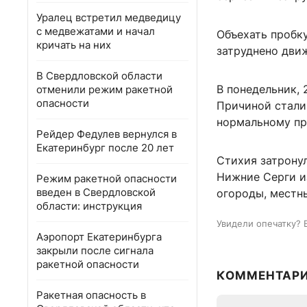
Уралец встретил медведицу
с медвежатами и начал
Объехать пробк
кричать на них
затруднено дви
В Свердловской области
В понедельник, 
отменили режим ракетной
опасности
Причиной стали
нормальному пр
Рейдер Федулев вернулся в
Екатеринбург после 20 лет
Стихия затронул
Нижние Серги из
Режим ракетной опасности
введен в Свердловской
огороды, местны
области: инструкция
Увидели опечатку? 
Аэропорт Екатеринбурга
закрыли после сигнала
ракетной опасности
КОММЕНТАР
Ракетная опасность в