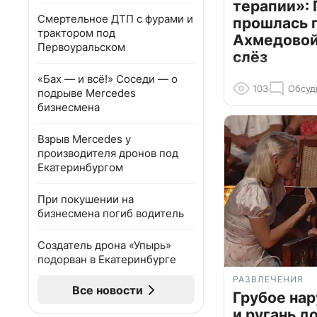
терапии»: 
Смертельное ДТП с фурами и
прошлась 
трактором под
Ахмедовой 
Первоуральском
слёз
«Бах — и всё!» Соседи — о
103
Обсуд
подрыве Mercedes
бизнесмена
Взрыв Mercedes у
производителя дронов под
Екатеринбургом
При покушении на
бизнесмена погиб водитель
Создатель дрона «Упырь»
подорван в Екатеринбурге
РАЗВЛЕЧЕНИЯ
Все новости
Грубое на
и ругань д