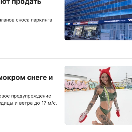
ают продать
планов сноса паркинга
мокром снеге и
овое предупреждение
едицы и ветра до 17 м/с.