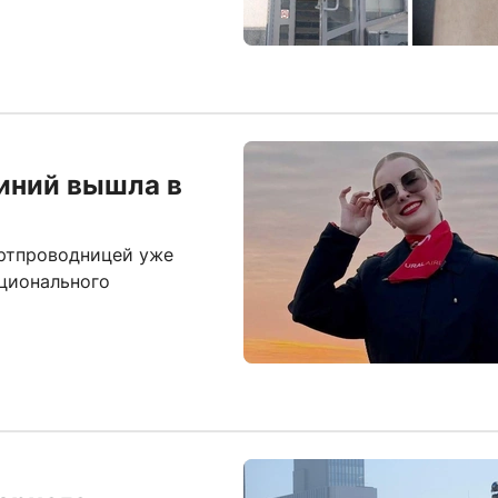
иний вышла в
ортпроводницей уже
ационального