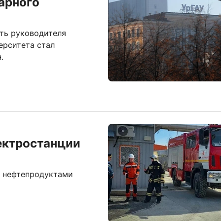
арного
ть руководителя
ерситета стал
.
ектростанции
с нефтепродуктами