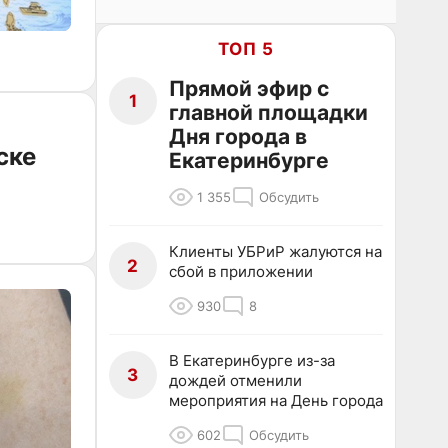
ТОП 5
Прямой эфир с
1
главной площадки
Дня города в
ске
Екатеринбурге
1 355
Обсудить
Клиенты УБРиР жалуются на
2
сбой в приложении
930
8
В Екатеринбурге из-за
3
дождей отменили
мероприятия на День города
602
Обсудить