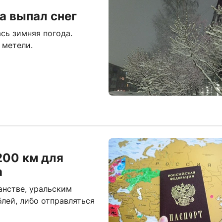
а выпал снег
сь зимняя погода.
 метели.
200 км для
а
анстве, уральским
лей, либо отправляться