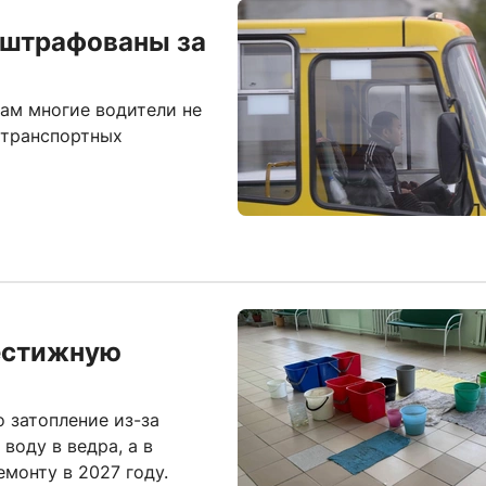
оштрафованы за
рам многие водители не
 транспортных
рестижную
 затопление из-за
воду в ведра, а в
монту в 2027 году.