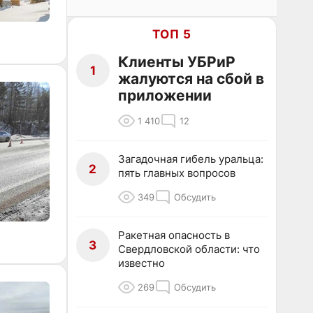
ТОП 5
Клиенты УБРиР
1
жалуются на сбой в
приложении
1 410
12
Загадочная гибель уральца:
2
пять главных вопросов
349
Обсудить
Ракетная опасность в
3
Свердловской области: что
известно
269
Обсудить