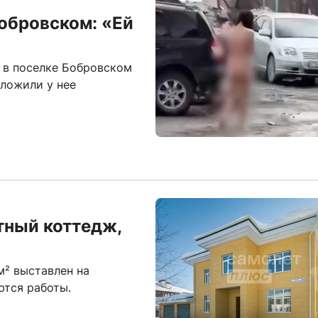
Бобровском: «Ей
 в поселке Бобровском
ложили у нее
тный коттедж,
² выставлен на
ются работы.