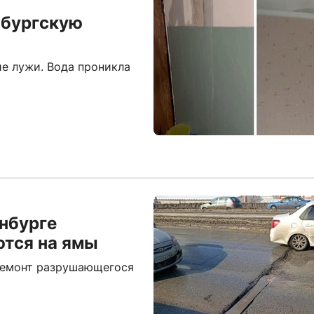
нбургскую
ие лужи. Вода проникла
нбурге
ются на ямы
 ремонт разрушающегося