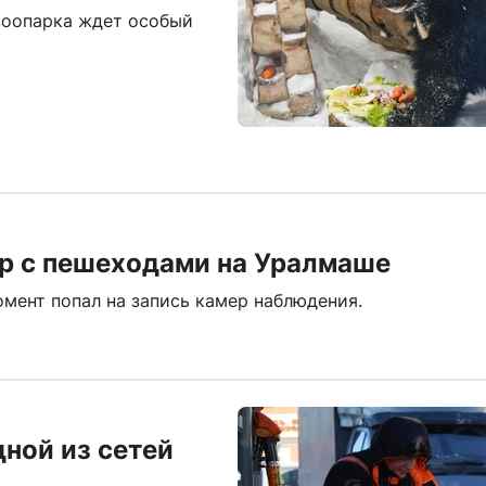
зоопарка ждет особый
ар с пешеходами на Уралмаше
омент попал на запись камер наблюдения.
дной из сетей