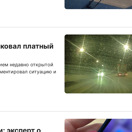
иковал платный
нием недавно открытой
мментировал ситуацию и
: эксперт о