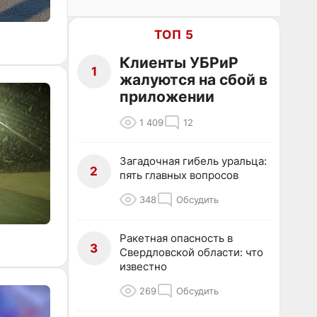
ТОП 5
Клиенты УБРиР
1
жалуются на сбой в
приложении
1 409
12
Загадочная гибель уральца:
2
пять главных вопросов
348
Обсудить
Ракетная опасность в
3
Свердловской области: что
известно
269
Обсудить