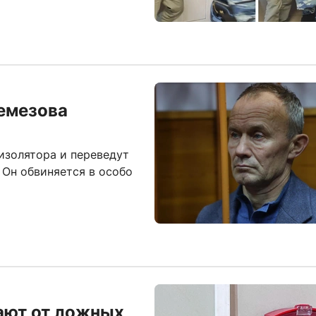
емезова
изолятора и переведут
 Он обвиняется в особо
ают от ложных