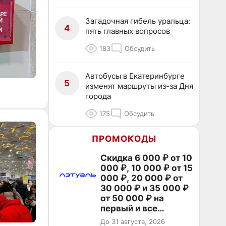
Загадочная гибель уральца:
4
пять главных вопросов
183
Обсудить
Автобусы в Екатеринбурге
5
изменят маршруты из-за Дня
города
175
Обсудить
ПРОМОКОДЫ
Скидка 6 000 ₽ от 10
000 ₽, 10 000 ₽ от 15
000 ₽, 20 000 ₽ от
30 000 ₽ и 35 000 ₽
от 50 000 ₽ на
первый и все
повторные заказы по
До 31 августа, 2026