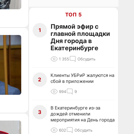
ТОП 5
Прямой эфир с
1
главной площадки
Дня города в
Екатеринбурге
1 355
Обсудить
Клиенты УБРиР жалуются на
2
сбой в приложении
994
9
В Екатеринбурге из-за
3
дождей отменили
мероприятия на День города
602
Обсудить