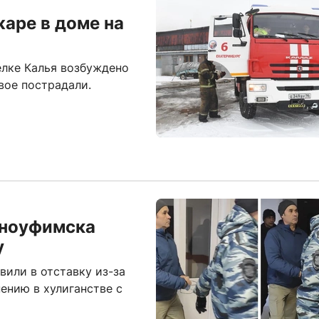
жаре в доме на
елке Калья возбуждено
вое пострадали.
сноуфимска
у
или в отставку из-за
ению в хулиганстве с