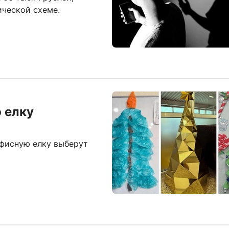
ической схеме.
 елку
офисную елку выберут