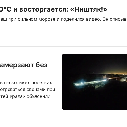
0°C и восторгается: «Ништяк!»
таш при сильном морозе и поделился видео. Он описыв
замерзают без
в нескольких поселках
огреваться свечами при
етей Урала» объяснили