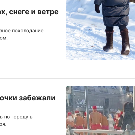
, снеге и ветре
зное похолодание,
ом.
очки забежали
 по городу в
ря.