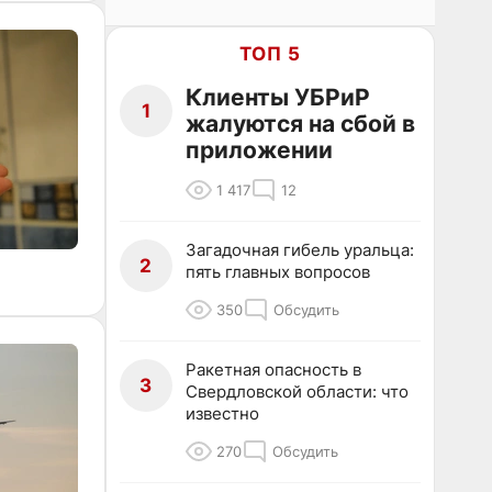
ТОП 5
Клиенты УБРиР
1
жалуются на сбой в
приложении
1 417
12
Загадочная гибель уральца:
2
пять главных вопросов
350
Обсудить
Ракетная опасность в
3
Свердловской области: что
известно
270
Обсудить