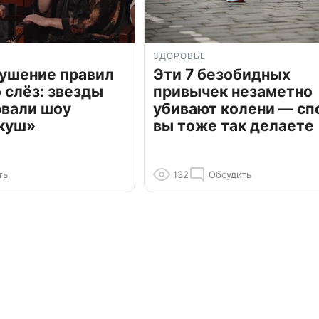
ЗДОРОВЬЕ
рушение правил
Эти 7 безобидных
о слёз: звезды
привычек незаметно
рвали шоу
убивают колени — сп
куш»
вы тоже так делаете
ть
132
Обсудить