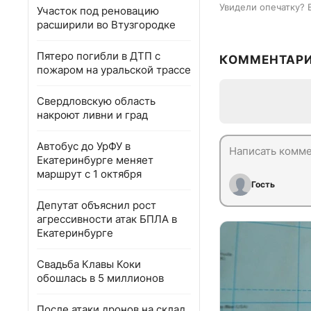
Увидели опечатку? 
Участок под реновацию
расширили во Втузгородке
Пятеро погибли в ДТП с
КОММЕНТАР
пожаром на уральской трассе
Свердловскую область
накроют ливни и град
Автобус до УрФУ в
Екатеринбурге меняет
маршрут с 1 октября
Гость
Депутат объяснил рост
агрессивности атак БПЛА в
Екатеринбурге
Свадьба Клавы Коки
обошлась в 5 миллионов
После атаки дронов на склад