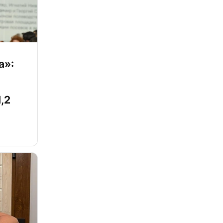
а»:
,2