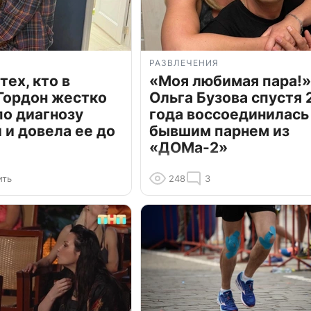
РАЗВЛЕЧЕНИЯ
тех, кто в
«Моя любимая пара!»
Гордон жестко
Ольга Бузова спустя 
по диагнозу
года воссоединилась
и довела ее до
бывшим парнем из
«ДОМа-2»
ить
248
3