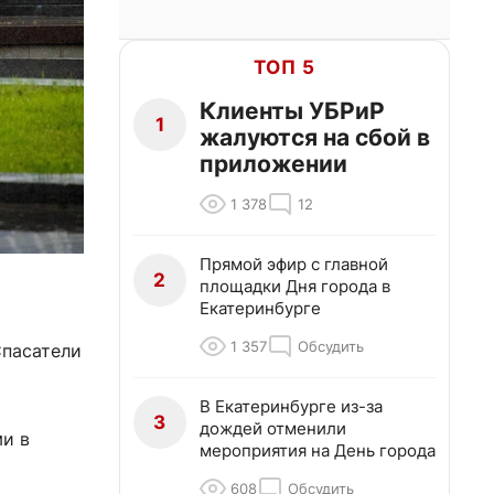
ТОП 5
Клиенты УБРиР
1
жалуются на сбой в
приложении
1 378
12
Прямой эфир с главной
2
площадки Дня города в
Екатеринбурге
1 357
Обсудить
Спасатели
В Екатеринбурге из-за
3
дождей отменили
ми в
мероприятия на День города
608
Обсудить