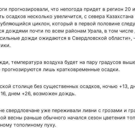
ги прогнозировали, что непогода придет в регион 20 
ь осадков несколько увеличится, с севера Казахстана
лубляющийся циклон, который в первой половине сле
ся дождями почти по всем районам Урала, в том числе
 сильные дожди ожидаются в Свердловской области»,
ики.
жди, температура воздуха будет на пару градусов выш
е прогнозируются лишь кратковременные осадки.
ской столице без существенных осадков, ночью +13, дн
16, днем +26, возможен дождь.
не свердловчане уже переживали ливни с грозами и гр
кой весны раньше обычного начался сезон цветения топ
ьному тополиному пуху.