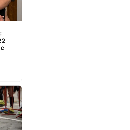
:
22
 с