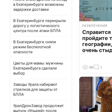
в Екатеринбурге возможны
задержки доставки
В Екатеринбурге перекрыли
дорогу у логистического
РАЗВЛЕЧЕНИЯ
центра после атаки БПЛА
Справится
пройдите т
В Екатеринбурге сняли
географии,
режим беспилотной
очень сты
опасности
Цветы для мамы: мужчины
99
1
Екатеринбурга сделали
выбор
Заводы Урала набирают
стрелков для защиты от
БПЛА
УралДронЗавод продолжит
выпуск «Упырей» после