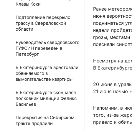
Клавы Коки
Ранее метеороло
июня вероятност
Подтопление перекрыло
подниматься уг
трассу в Свердловской
области
недели пройдет
грозы, местами
Руководитель свердловского
поясняли синопт
ГУФСИН переведен в
Петербург
Несмотря на до
В Екатеринбурге арестовали
В Екатеринбург
обвиняемого в
вымогательстве квартиры
20 июня в ураль
21 июня ночью +
В Екатеринбурге скончался
полковник милиции Феликс
Васильев
Напомним, в ию
того, из-за жар
Перекрытия на Сибирском
привело к обил
тракте продлили