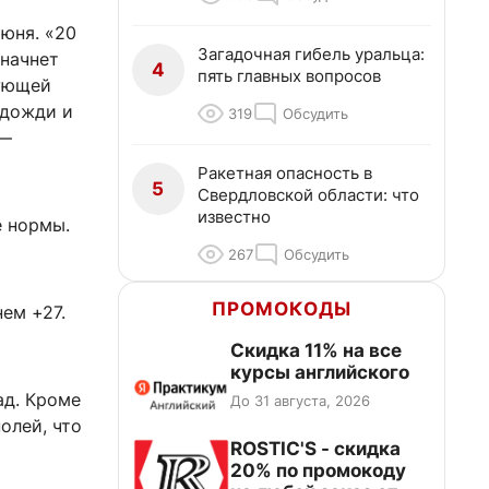
июня. «20
Загадочная гибель уральца:
 начнет
4
пять главных вопросов
дующей
 дожди и
319
Обсудить
 —
Ракетная опасность в
5
Свердловской области: что
известно
е нормы.
267
Обсудить
ПРОМОКОДЫ
ем +27.
Скидка 11% на все
курсы английского
ад. Кроме
До 31 августа, 2026
олей, что
ROSTIC'S - скидка
20% по промокоду