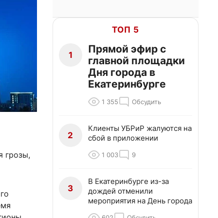
ТОП 5
Прямой эфир с
1
главной площадки
Дня города в
Екатеринбурге
1 355
Обсудить
Клиенты УБРиР жалуются на
2
сбой в приложении
 грозы,
1 003
9
В Екатеринбурге из-за
3
дождей отменили
го
мероприятия на День города
емя
егионы
602
Обсудить