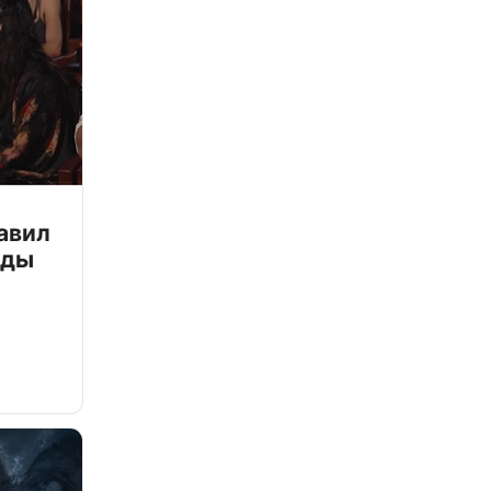
авил
зды