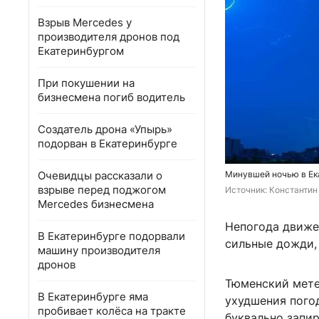
Взрыв Mercedes у
производителя дронов под
Екатеринбургом
При покушении на
бизнесмена погиб водитель
Создатель дрона «Упырь»
подорван в Екатеринбурге
Очевидцы рассказали о
Минувшей ночью в Ек
взрыве перед поджогом
Источник: 
Константин 
Mercedes бизнесмена
Непогода движе
В Екатеринбурге подорвали
сильные дожди,
машину производителя
дронов
Тюменский мете
В Екатеринбурге яма
ухудшения пого
пробивает колёса на тракте
буквально запир