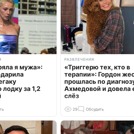
Я
РАЗВЛЕЧЕНИЯ
ряла я мужа»:
«Триггерю тех, кто в
одарила
терапии»: Гордон же
егаку
прошлась по диагноз
лодку за 1,2
Ахмедовой и довела 
й
слёз
ть
29
Обсудить