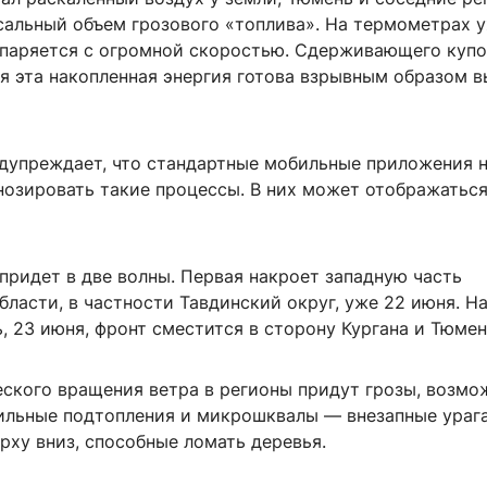
сальный объем грозового «топлива». На термометрах у
испаряется с огромной скоростью. Сдерживающего куп
ся эта накопленная энергия готова взрывным образом 
дупреждает, что стандартные мобильные приложения 
нозировать такие процессы. В них может отображатьс
придет в две волны. Первая накроет западную часть
ласти, в частности Тавдинский округ, уже 22 июня. Н
 23 июня, фронт сместится в сторону Кургана и Тюмен
еского вращения ветра в регионы придут грозы, возмо
сильные подтопления и микрошквалы — внезапные ураг
рху вниз, способные ломать деревья.