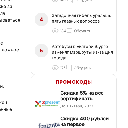
же за
ола
Загадочная гибель уральца:
4
вырваться
пять главных вопросов
184
Обсудить
не
Автобусы в Екатеринбурге
я ложное
5
изменят маршруты из-за Дня
города
175
Обсудить
а
ПРОМОКОДЫ
и.
Скидка 5% на все
сертификаты
жен
До 1 января, 2027
анные
Cкидка 400 рублей
на первое