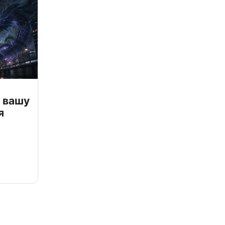
 вашу
я