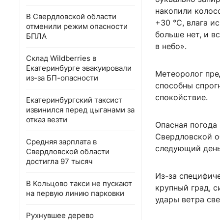
накопили колос
В Свердловской области
+30 °C, влага 
отменили режим опасности
больше нет, и в
БПЛА
в небо».
Склад Wildberries в
Екатеринбурге эвакуировали
Метеоролог пре
из-за БП-опасности
способны спрог
спокойствие.
Екатеринбургский таксист
извинился перед цыганами за
отказ везти
Опасная погода 
Свердловской об
Средняя зарплата в
следующий день,
Свердловской области
достигла 97 тысяч
Из-за специфич
В Кольцово такси не пускают
крупный град, 
на первую линию парковки
удары ветра све
Рухнувшее дерево