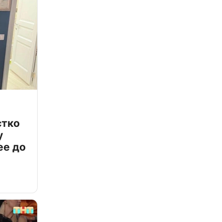
стко
у
ее до