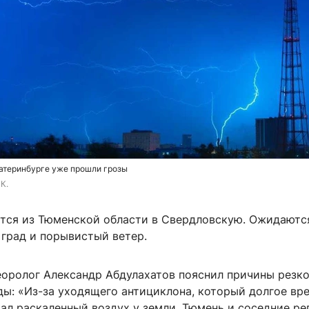
атеринбурге уже прошли грозы
К.
тся из Тюменской области в Свердловскую. Ожидаются
 град и порывистый ветер.
оролог Александр Абдулахатов пояснил причины резко
ды: «Из-за уходящего антициклона, который долгое вр
ал раскаленный воздух у земли, Тюмень и соседние р