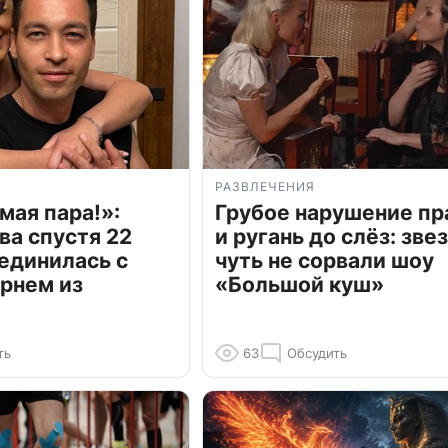
РАЗВЛЕЧЕНИЯ
мая пара!»:
Грубое нарушение пр
ва спустя 22
и ругань до слёз: зве
единилась с
чуть не сорвали шоу
рнем из
«Большой куш»
ть
63
Обсудить